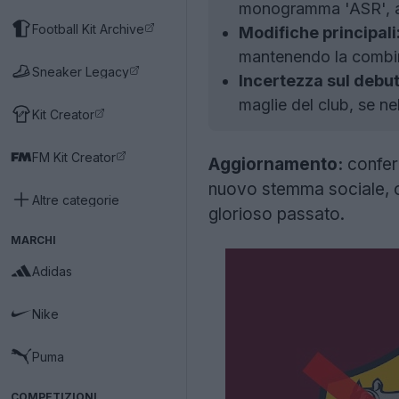
monogramma 'ASR', ama
Football Kit Archive
Modifiche principali
mantenendo la combina
Sneaker Legacy
Incertezza sul debut
maglie del club, se n
Kit Creator
FM Kit Creator
Aggiornamento:
conferm
nuovo stemma sociale, c
Altre categorie
glorioso passato.
MARCHI
Adidas
Nike
Puma
COMPETIZIONI