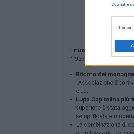
Downstream 
Persona
Il
nuovo stemma dell'
"1927". Le modifiche prin
Ritorno del monogr
(Associazione Sportiva
club.
Lupa Capitolina più t
superiore è stata aggi
semplificata e moderna
La combinazione di col
caratterizzato da un c