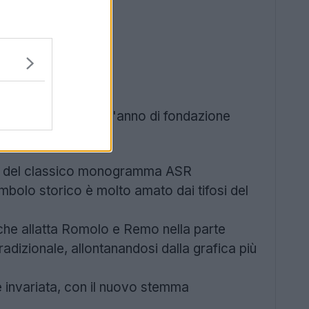
 scritta "ROMA" e l'anno di fondazione
orno del classico monogramma ASR
mbolo storico è molto amato dai tifosi del
a che allatta Romolo e Remo nella parte
adizionale, allontanandosi dalla grafica più
ne invariata, con il nuovo stemma