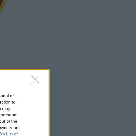
sonal or
ection to
ou may
 personal
out of the
 downstream
B’s List of