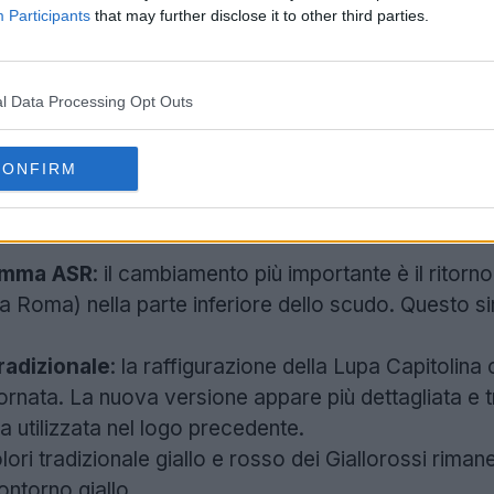
Participants
that may further disclose it to other third parties.
l Data Processing Opt Outs
CONFIRM
AS Roma
sostituisce quello precedente, che aveva la
cipali sono:
amma ASR
: il cambiamento più importante è il rit
 Roma) nella parte inferiore dello scudo. Questo si
radizionale
: la raffigurazione della Lupa Capitolin
ornata. La nuova versione appare più dettagliata e tr
 utilizzata nel logo precedente.
ori tradizionale giallo e rosso dei Giallorossi rima
ontorno giallo.