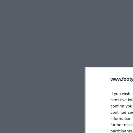
www.footy
If you wish 
sensitive in
confirm you
continue se
information 
further disc
participants