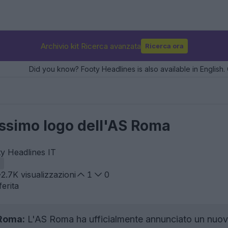
Archivio kit Ricerca avanzata
Ricerca ora
Did you know? Footy Headlines is also available in English. 
issimo logo dell'AS Roma
ty Headlines IT
2.7K
visualizzazioni
1
0
erita
 Roma:
L'AS Roma ha ufficialmente annunciato un nuovo 