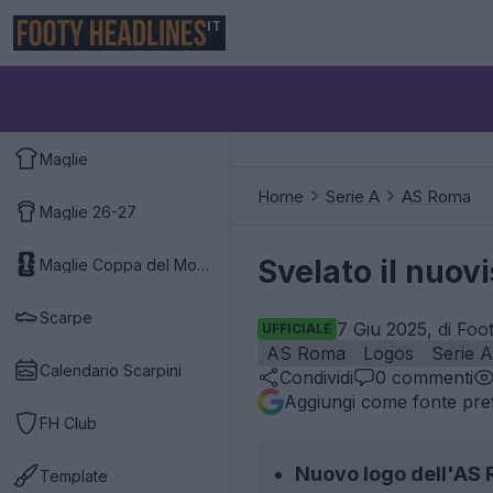
IT
Maglie
Home
Serie A
AS Roma
Maglie 26-27
Svelato il nuov
Maglie Coppa del Mondo 2026
Scarpe
7 Giu 2025, di Foo
UFFICIALE
AS Roma
Logos
Serie A
Calendario Scarpini
Condividi
0
commenti
Aggiungi come fonte pref
FH Club
Nuovo logo dell'AS
Template