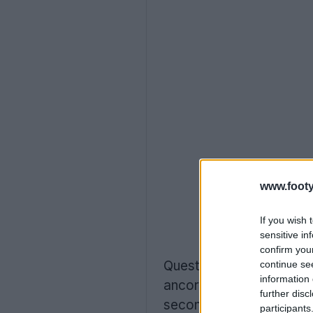
www.footy
If you wish 
sensitive in
confirm you
Questa decisione è stata
continue se
information 
ancora stata presentata. 
further disc
seconda opzione.
participants