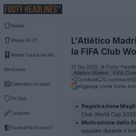
IT
Maglie
L'Atlético Madr
Maglie 26-27
la FIFA Club W
Maglie Coppa del Mondo 2026
15 Giu 2025, di Footy Headli
Scarpe
Atletico Madrid
FIFA Clu
Condividi
0
commenti
Calendario Scarpini
Aggiungi come fonte pref
FH Club
Registrazione Magli
Template
Club World Cup 2025
Motivazione della Sc
Football Kit Archive
squadre durante il tor