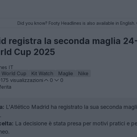
Did you know? Footy Headlines is also available in English. 
id registra la seconda maglia 2
orld Cup 2025
nes IT
b World Cup
Kit Watch
Maglie
Nike
175
visualizzazioni
0
0
erita
a:
L'Atlético Madrid ha registrato la sua seconda magl
.
elta:
La decisione è stata presa per motivi pratici e per
neo.