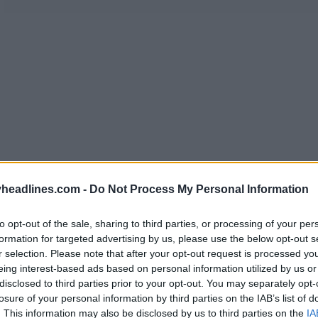
headlines.com -
Do Not Process My Personal Information
to opt-out of the sale, sharing to third parties, or processing of your per
formation for targeted advertising by us, please use the below opt-out s
r selection. Please note that after your opt-out request is processed y
 presa per motivi pratici, dato che la nuova terza m
eing interest-based ads based on personal information utilized by us or
disclosed to third parties prior to your opt-out. You may separately opt-
Per il torneo, l'Atlético utilizzerà le nuove maglie 
losure of your personal information by third parties on the IAB’s list of
. This information may also be disclosed by us to third parties on the
IA