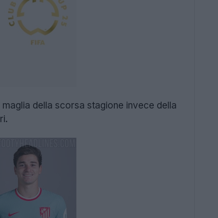
 maglia della scorsa stagione invece della
i.