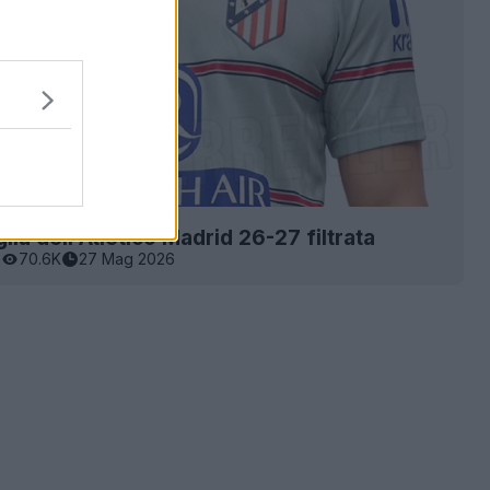
ia dell'Atlético Madrid 26-27 filtrata
0
70.6K
27 Mag 2026