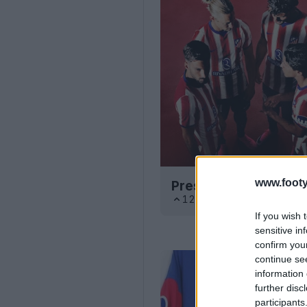
www.footy
Presentata la prima m
129
48
0
166.5K
29
If you wish 
sensitive in
confirm you
continue se
information 
further disc
participants