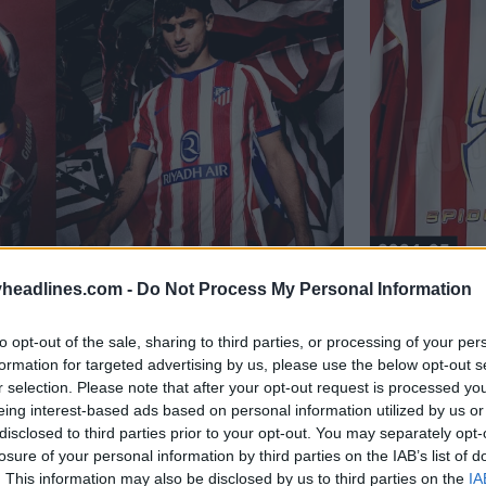
headlines.com -
Do Not Process My Personal Information
aglia dell’Atlético Madrid 26-27
Ispirate a
 Giu 2026
partita N
to opt-out of the sale, sharing to third parties, or processing of your per
FILTRAZIONE
formation for targeted advertising by us, please use the below opt-out s
r selection. Please note that after your opt-out request is processed y
eing interest-based ads based on personal information utilized by us or
disclosed to third parties prior to your opt-out. You may separately opt-
losure of your personal information by third parties on the IAB’s list of
. This information may also be disclosed by us to third parties on the
IA