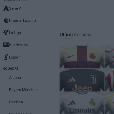
Serie A
Premier League
La Liga
Ultimi
Archivio
Bundesliga
Ligue 1
SQUADRE
Arsenal
Bayern München
Chelsea