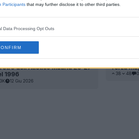
Participants
that may further disclose it to other third parties.
l Data Processing Opt Outs
CONFIRM
 retro dell'Atlético Madrid 26-27
Terza magl
el 1996
38
48
3K
12 Giu 2026