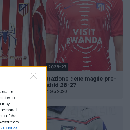
 Spider-Man: la filtrazione delle maglie pre-
ike dell'Atlético Madrid 26-27
31
21
0
7.9K
14 Giu 2026
sonal or
ection to
ou may
 personal
out of the
 downstream
B’s List of