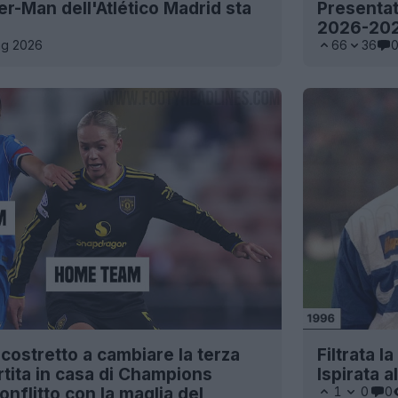
er-Man dell'Atlético Madrid sta
Presentat
2026-20
ag 2026
66
36
costretto a cambiare la terza
Filtrata l
rtita in casa di Champions
Ispirata 
nflitto con la maglia del
1
0
0