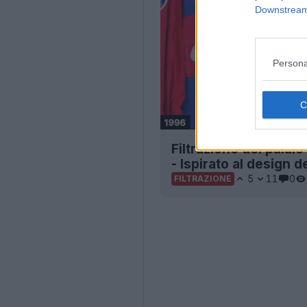
Downstream 
Persona
Filtrazione del palaio
- Ispirato al design d
5
11
0
FILTRAZIONE