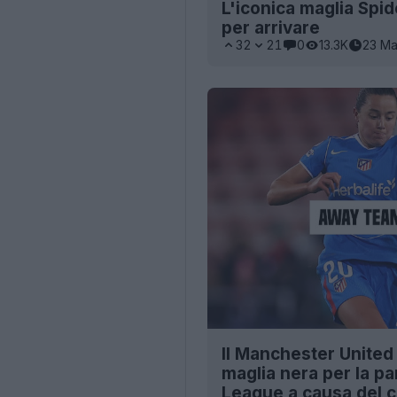
L'iconica maglia Spid
per arrivare
32
21
0
13.3K
23 M
Il Manchester United 
maglia nera per la pa
League a causa del co