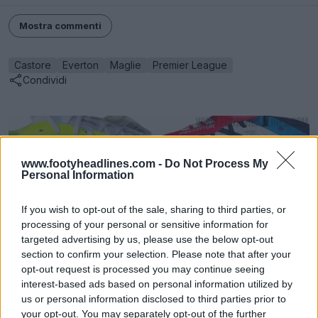
Mostra commenti
Castore
Everton
Maglie
Premier League
Condividi
www.footyheadlines.com -
Do Not Process My
Personal Information
If you wish to opt-out of the sale, sharing to third parties, or
processing of your personal or sensitive information for
targeted advertising by us, please use the below opt-out
section to confirm your selection. Please note that after your
opt-out request is processed you may continue seeing
interest-based ads based on personal information utilized by
Calendario delle scarpe da calcio
us or personal information disclosed to third parties prior to
Footy Headlines
UFFICIALE
your opt-out. You may separately opt-out of the further