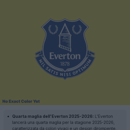
Quarta maglia dell'Everton 2025-2026:
L'Everton
lancerà una quarta maglia per la stagione 2025-2026,
caratterizzata da colori vivaci e un design dirompente.