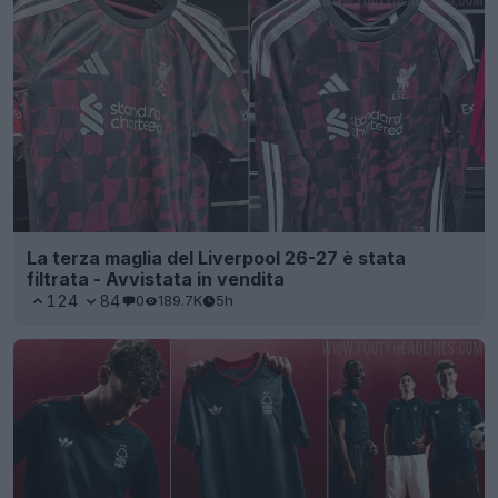
La terza maglia del Liverpool 26-27 è stata
filtrata - Avvistata in vendita
124
84
0
189.7K
5h