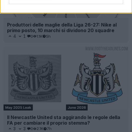
Produttori delle maglie della Liga 26-27: Nike al
primo posto, 10 marchi si dividono 20 squadre
4
1
0
1.1K
5h
Il Newcastle United sta aggirando le regole della
FA per cambiare il proprio stemma?
3
3
0
2.1K
7h