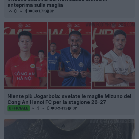
anteprima sulla maglia
0
4
0
1.7K
8h
Niente più Jogarbola: svelate le maglie Mizuno del
Cong An Hanoi FC per la stagione 26-27
4
0
0
413
10h
UFFICIALE