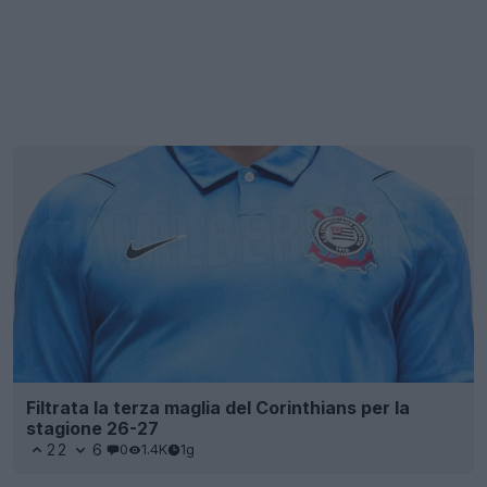
Filtrata la terza maglia del Corinthians per la
stagione 26-27
22
6
0
1.4K
1g