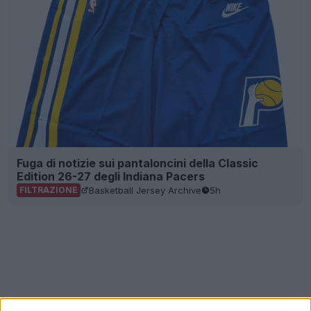
Fuga di notizie sui pantaloncini della Classic
Edition 26-27 degli Indiana Pacers
Basketball Jersey Archive
5h
FILTRAZIONE