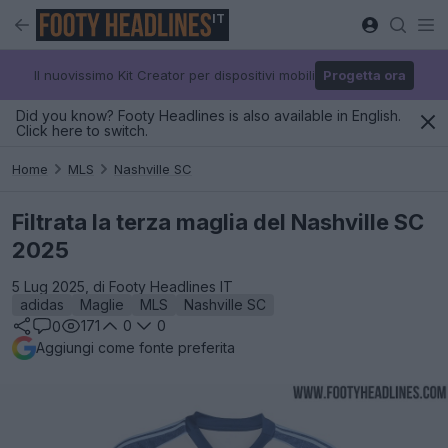
IT
Il nuovissimo Kit Creator per dispositivi mobili
Progetta ora
Did you know? Footy Headlines is also available in English.
Click here to switch.
Home
MLS
Nashville SC
Filtrata la terza maglia del Nashville SC
2025
5 Lug 2025, di Footy Headlines IT
adidas
Maglie
MLS
Nashville SC
171
0
0
0
Aggiungi come fonte preferita