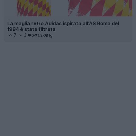
La maglia retrò Adidas ispirata all’AS Roma del
1994 è stata filtrata
7
3
0
1.3K
1g