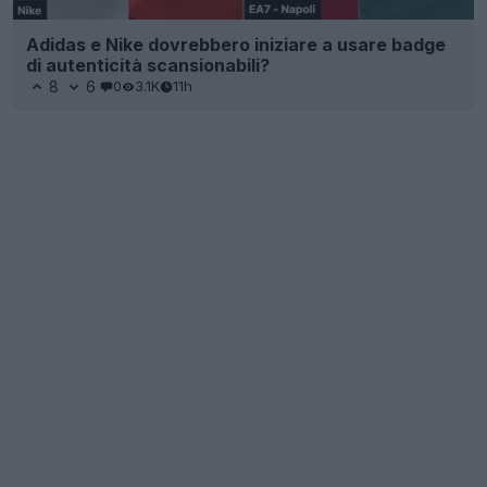
Adidas e Nike dovrebbero iniziare a usare badge
di autenticità scansionabili?
8
6
0
3.1K
11h