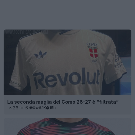
La seconda maglia del Como 26-27 è “filtrata”
26
6
0
6.1K
15h