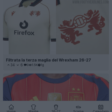
Filtrata la terza maglia del Wrexham 26-27
34
6
0
1.5K
1g
Home
Maglie
26-27
Scarpe
Calendario