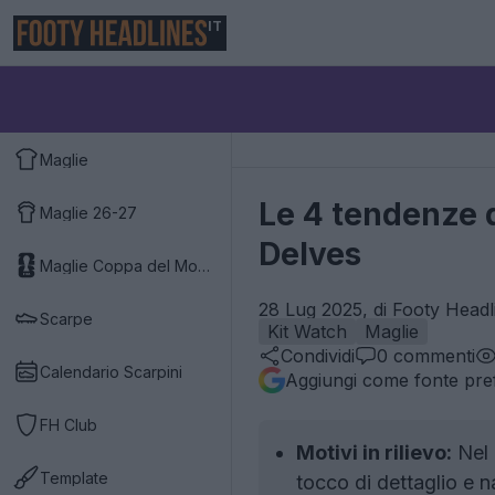
IT
Maglie
Le 4 tendenze d
Maglie 26-27
Delves
Maglie Coppa del Mondo 2026
28 Lug 2025, di Footy Headl
Scarpe
Kit Watch
Maglie
Condividi
0
commenti
Calendario Scarpini
Aggiungi come fonte pref
FH Club
Motivi in rilievo:
Nel 
Template
tocco di dettaglio e 