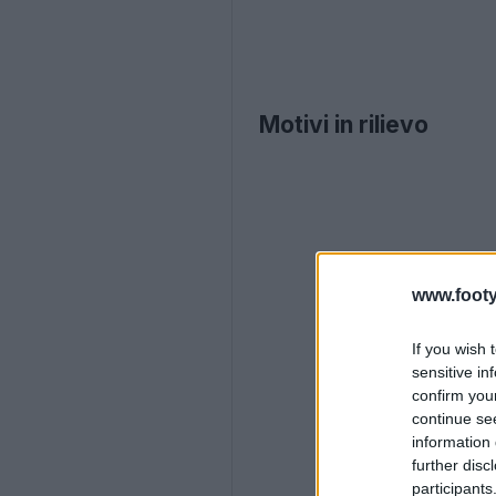
Motivi in rilievo
www.footy
If you wish 
sensitive in
confirm you
continue se
information 
further disc
participants