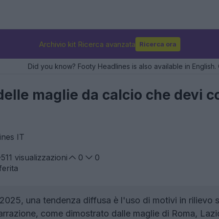
Archivio kit Ricerca avanzata
Ricerca ora
Did you know? Footy Headlines is also available in English. 
elle maglie da calcio che devi c
ines IT
511
visualizzazioni
0
0
erita
2025, una tendenza diffusa è l'uso di motivi in rilievo
narrazione, come dimostrato dalle maglie di Roma, Lazi