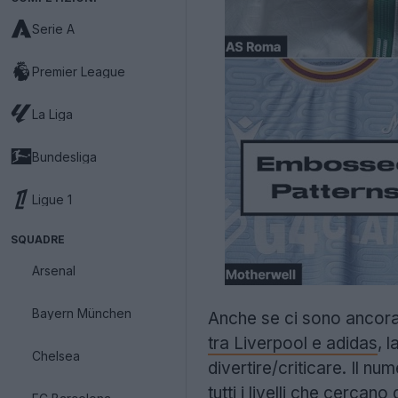
Serie A
Premier League
La Liga
Bundesliga
Ligue 1
SQUADRE
Arsenal
Bayern München
Anche se ci sono ancora u
tra Liverpool e adidas
, 
Chelsea
divertire/criticare. Il n
tutti i livelli che cercan