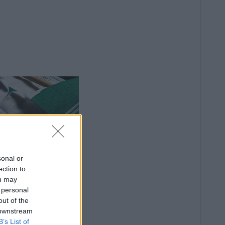
sonal or
ection to
ou may
 personal
out of the
 downstream
B’s List of