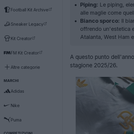
Piping:
Le piping, ele
Football Kit Archive
alle maglie come quel
Bianco sporco:
Il bi
Sneaker Legacy
offrendo un'estetica e
Atalanta, West Ham e
Kit Creator
FM Kit Creator
A questo punto dell'ann
stagione 2025/26.
Altre categorie
MARCHI
Adidas
Nike
Puma
COMPETIZIONI