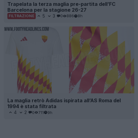
Trapelata la terza maglia pre-partita dell’FC
Barcelona per la stagione 26-27
5
3
0
886
8h
FILTRAZIONE
La maglia retrò Adidas ispirata all’AS Roma del
1994 è stata filtrata
4
2
0
711
9h