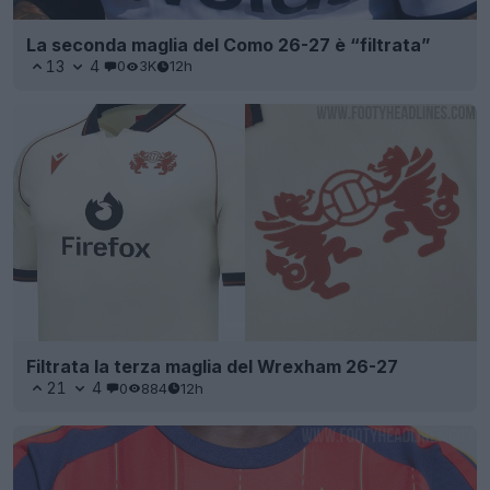
La seconda maglia del Como 26-27 è “filtrata”
13
4
0
3K
12h
Filtrata la terza maglia del Wrexham 26-27
21
4
0
884
12h