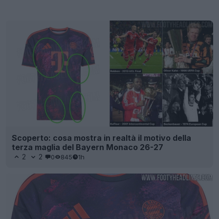
Scoperto: cosa mostra in realtà il motivo della
terza maglia del Bayern Monaco 26-27
2
2
0
845
1h