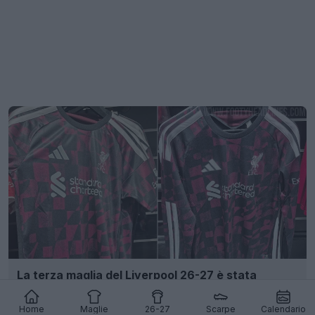
La terza maglia del Liverpool 26-27 è stata
filtrata - Avvistata in vendita
128
89
0
191.7K
1g
Home
Maglie
26-27
Scarpe
Calendario