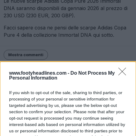
Le nuove scarpe Adidas Copa Pure 2026 Immortal
DNA saranno disponibili da gennaio 2026 al prezzo di
230 USD (230 EUR, 200 GBP).
Facci sapere cosa ne pensi delle scarpe Adidas Copa
Pure 4 della collezione Immortal DNA qui sotto.
Mostra commenti
adidas
Scarpe
Copa
www.footyheadlines.com -
Do Not Process My
Personal Information
Condividi
If you wish to opt-out of the sale, sharing to third parties, or
processing of your personal or sensitive information for
targeted advertising by us, please use the below opt-out
section to confirm your selection. Please note that after your
opt-out request is processed you may continue seeing
interest-based ads based on personal information utilized by
us or personal information disclosed to third parties prior to