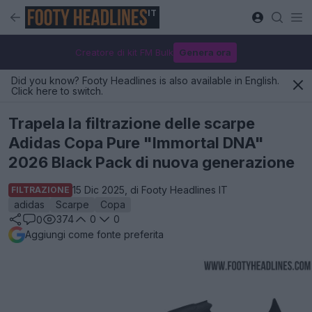
IT
Creatore di kit FM Bulk
Genera ora
Did you know? Footy Headlines is also available in English.
Click here to switch.
Trapela la filtrazione delle scarpe
Adidas Copa Pure "Immortal DNA"
2026 Black Pack di nuova generazione
15 Dic 2025, di Footy Headlines IT
FILTRAZIONE
adidas
Scarpe
Copa
374
0
0
0
Aggiungi come fonte preferita