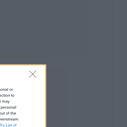
sonal or
ection to
ou may
 personal
out of the
 downstream
B’s List of