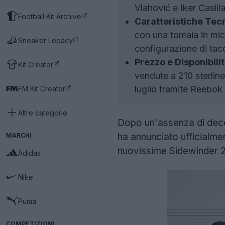
Vlahović e Iker Casilla
Football Kit Archive
Caratteristiche Tecn
con una tomaia in mic
Sneaker Legacy
configurazione di tacc
Prezzo e Disponibilit
Kit Creator
vendute a 210 sterline
luglio tramite Reebok
FM Kit Creator
Altre categorie
Dopo un'assenza di decen
ha annunciato ufficialme
MARCHI
nuovissime Sidewinder 26
Adidas
Nike
Puma
COMPETIZIONI