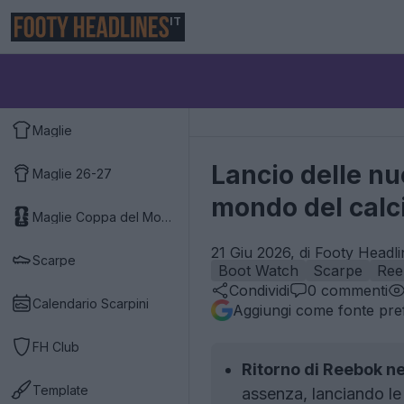
IT
Maglie
Lancio delle n
Maglie 26-27
mondo del calc
Maglie Coppa del Mondo 2026
21 Giu 2026, di Footy Headli
Scarpe
Boot Watch
Scarpe
Ree
Condividi
0
commenti
Calendario Scarpini
Aggiungi come fonte pref
FH Club
Ritorno di Reebok ne
Template
assenza, lanciando le