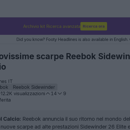
Archivio kit Ricerca avanzata
Ricerca ora
Did you know? Footy Headlines is also available in English. 
uovissime scarpe Reebok Sidewin
io
nes IT
bok
Reebok Sidewinder
12.2K
visualizzazioni
14
9
erita
l Calcio:
Reebok annuncia il suo ritorno nel mondo del
 nuove scarpe ad alte prestazioni Sidewinder 26 Elite 