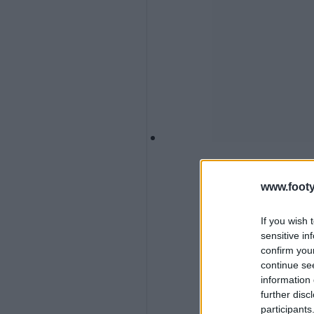
www.footy
If you wish 
sensitive in
confirm you
continue se
information 
further disc
participants