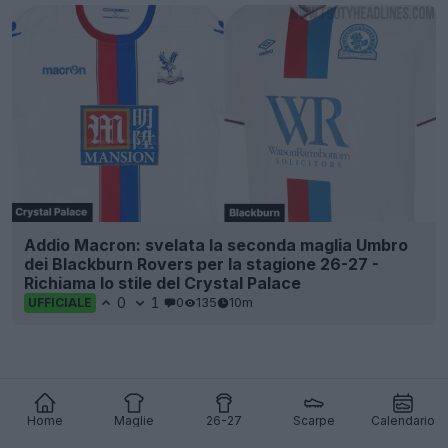
Addio Macron: svelata la seconda maglia Umbro
dei Blackburn Rovers per la stagione 26-27 -
Richiama lo stile del Crystal Palace
0
1
0
135
10m
UFFICIALE
Home
Maglie
26-27
Scarpe
Calendario