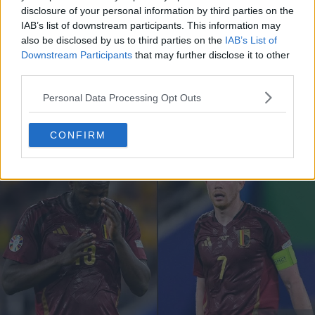
disclosure of your personal information by third parties on the
IAB’s list of downstream participants. This information may
also be disclosed by us to third parties on the
IAB’s List of
Downstream Participants
that may further disclose it to other
third parties.
Questo è stato un problema ricorrente per Adidas nelle
ultime stagioni. Nonostante l'introduzione di nuove
Personal Data Processing Opt Outs
tecnologie tessili, non è ancora stata trovata una
soluzione definitiva al problema del sudore, che diventa
CONFIRM
molto evidente in condizioni di caldo.