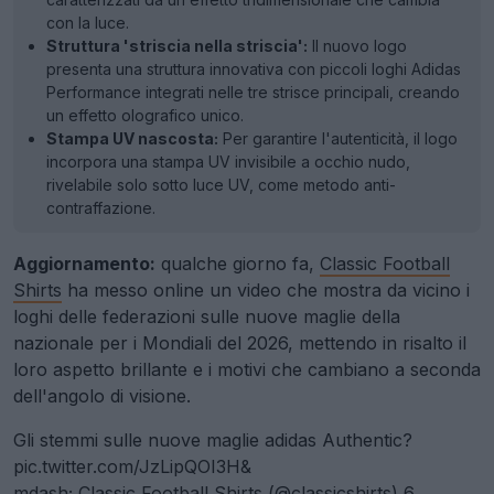
con la luce.
Struttura 'striscia nella striscia':
Il nuovo logo
presenta una struttura innovativa con piccoli loghi Adidas
Performance integrati nelle tre strisce principali, creando
un effetto olografico unico.
Stampa UV nascosta:
Per garantire l'autenticità, il logo
incorpora una stampa UV invisibile a occhio nudo,
rivelabile solo sotto luce UV, come metodo anti-
contraffazione.
Aggiornamento:
qualche giorno fa,
Classic Football
Shirts
ha messo online un video che mostra da vicino i
loghi delle federazioni sulle nuove maglie della
nazionale per i Mondiali del 2026, mettendo in risalto il
loro aspetto brillante e i motivi che cambiano a seconda
dell'angolo di visione.
Gli stemmi sulle nuove maglie adidas Authentic?
pic.twitter.com/JzLipQOI3H&
mdash; Classic Football Shirts (@classicshirts)
6