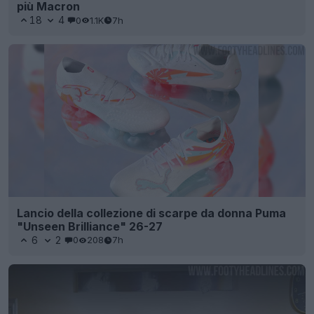
più Macron
18
4
0
1.1K
7h
Lancio della collezione di scarpe da donna Puma
"Unseen Brilliance" 26-27
6
2
0
208
7h