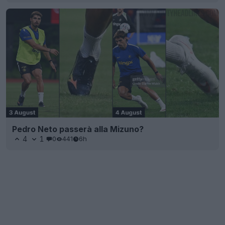
Pedro Neto passerà alla Mizuno?
4
1
0
441
6h