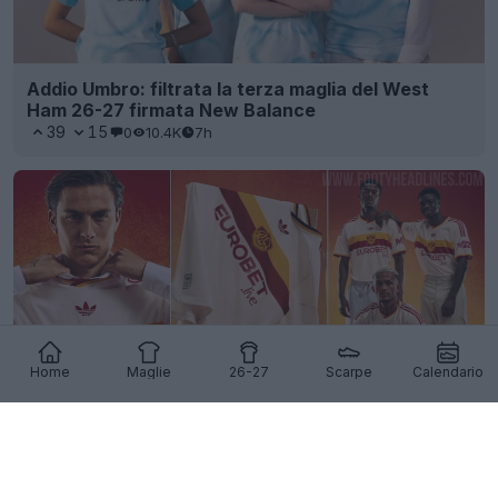
Addio Umbro: filtrata la terza maglia del West
Ham 26-27 firmata New Balance
39
15
0
10.4K
7h
Home
Maglie
26-27
Scarpe
Calendario
Presentata la seconda maglia dell’AS Roma 26-27
102
34
0
80.2K
7h