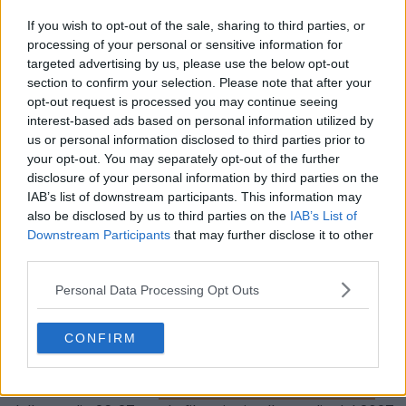
If you wish to opt-out of the sale, sharing to third parties, or
processing of your personal or sensitive information for
targeted advertising by us, please use the below opt-out
section to confirm your selection. Please note that after your
opt-out request is processed you may continue seeing
interest-based ads based on personal information utilized by
us or personal information disclosed to third parties prior to
your opt-out. You may separately opt-out of the further
disclosure of your personal information by third parties on the
IAB’s list of downstream participants. This information may
also be disclosed by us to third parties on the
IAB’s List of
Dai un’occhiata a tutte le maglie del Bayern Monaco su
Downstream Participants
that may further disclose it to other
Football Kit Archive
.
third parties.
La maglia Adidas Bayern Monaco 2027, riedizione della
Personal Data Processing Opt Outs
stagione 2002-2003, uscirà all’inizio del 2027.
CONFIRM
Ti piace che il Bayern Monaco riproponga la seconda
maglia della stagione 2002-2003? Faccelo sapere nei
commenti qui sotto e
dai un’occhiata alla panoramica