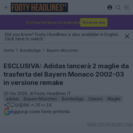
IT
Archivio kit Ricerca avanzata
Ricerca ora
Did you know? Footy Headlines is also available in English.
Click here to switch.
Home
Bundesliga
Bayern München
ESCLUSIVA: Adidas lancerà 2 maglie da
trasferta del Bayern Monaco 2002-03
in versione remake
20 Giu 2026, di Footy Headlines IT
adidas
Bayern München
Bundesliga
Classici
Maglie
8K
35
16
0
Aggiungi come fonte preferita