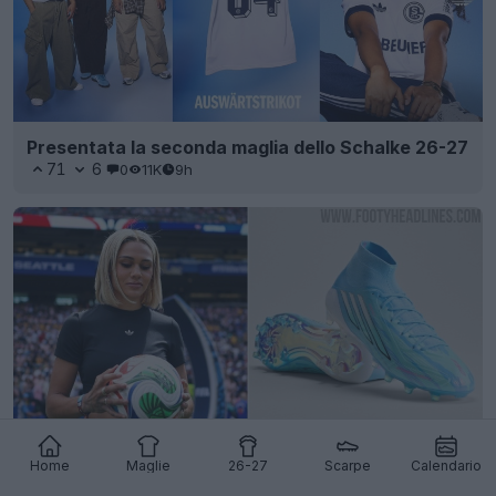
Presentata la seconda maglia dello Schalke 26-27
71
6
0
11K
9h
Home
Maglie
26-27
Scarpe
Calendario
Svelate le scarpe Adidas F50 Sparkfusion Trinity
Rodman Signature 26-27