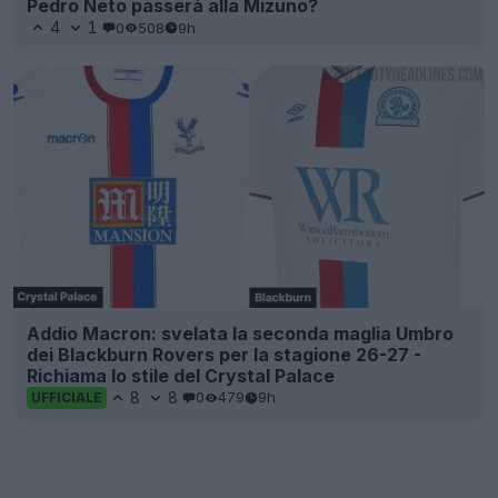
Pedro Neto passerà alla Mizuno?
4
1
0
508
9h
Addio Macron: svelata la seconda maglia Umbro
dei Blackburn Rovers per la stagione 26-27 -
Richiama lo stile del Crystal Palace
8
8
0
479
9h
UFFICIALE