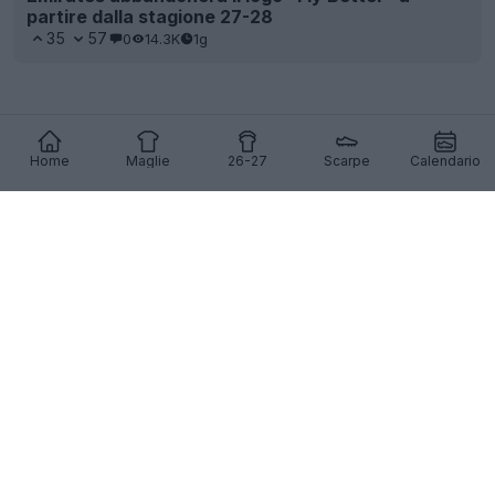
partire dalla stagione 27-28
35
57
0
14.3K
1g
Home
Maglie
26-27
Scarpe
Calendario