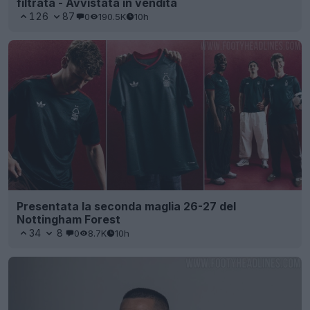
filtrata - Avvistata in vendita
126
87
0
190.5K
10h
Presentata la seconda maglia 26-27 del
Nottingham Forest
34
8
0
8.7K
10h