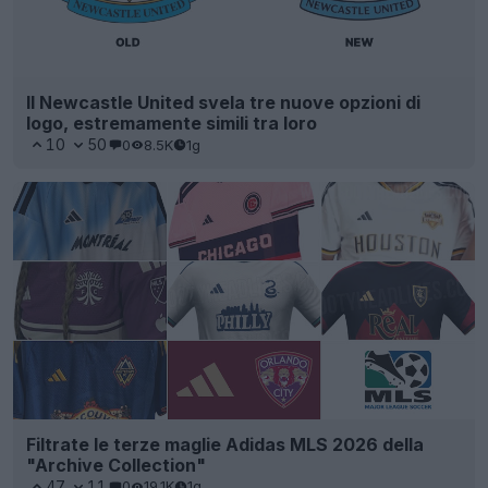
Il Newcastle United svela tre nuove opzioni di
logo, estremamente simili tra loro
10
50
0
8.5K
1g
Filtrate le terze maglie Adidas MLS 2026 della
"Archive Collection"
47
11
0
19.1K
1g