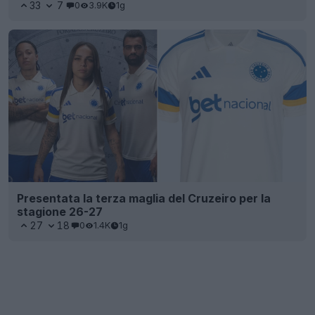
33
7
0
3.9K
1g
Presentata la terza maglia del Cruzeiro per la
stagione 26-27
27
18
0
1.4K
1g