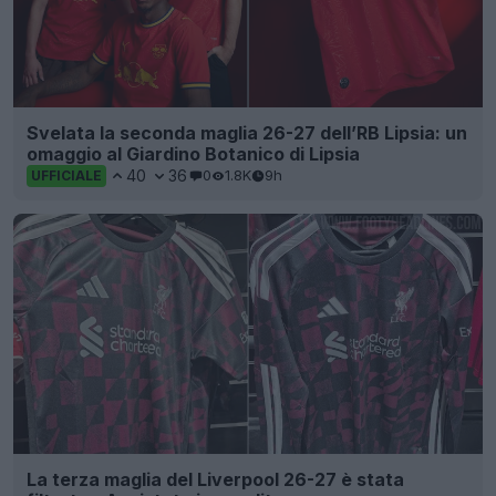
Svelata la seconda maglia 26-27 dell’RB Lipsia: un
omaggio al Giardino Botanico di Lipsia
40
36
0
1.8K
9h
UFFICIALE
La terza maglia del Liverpool 26-27 è stata