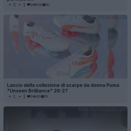
5
1
0
616
1h
Lancio della collezione di scarpe da donna Puma
"Unseen Brilliance" 26-27
1
1
0
90
1h