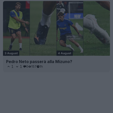
Pedro Neto passerà alla Mizuno?
1
1
0
157
1h