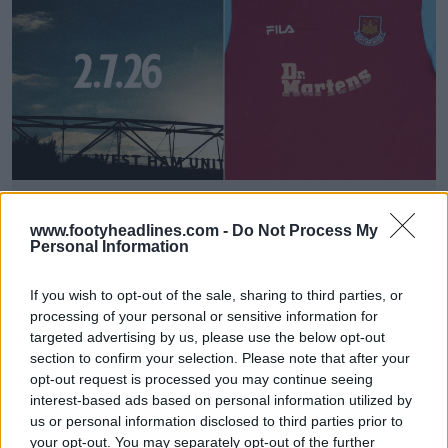
TRAPELAZIONE: La prima maglia del West Ham
per la stagione 2026-2027 si ispirerà a quella Fila
www.footyheadlines.com -
Do Not Process My
del periodo 2001-2003
Personal Information
25
3
0
27.8K
29 Giu 2026
If you wish to opt-out of the sale, sharing to third parties, or
processing of your personal or sensitive information for
targeted advertising by us, please use the below opt-out
section to confirm your selection. Please note that after your
opt-out request is processed you may continue seeing
interest-based ads based on personal information utilized by
us or personal information disclosed to third parties prior to
your opt-out. You may separately opt-out of the further