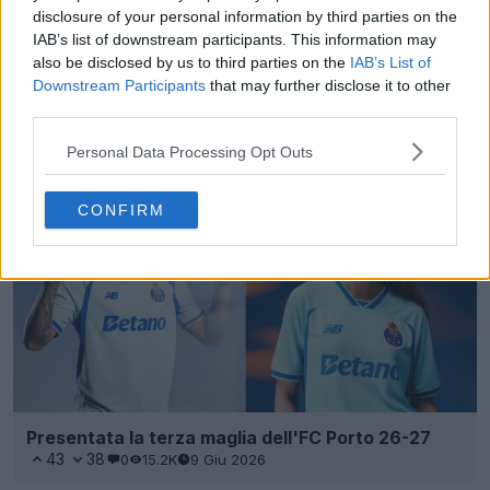
disclosure of your personal information by third parties on the
IAB’s list of downstream participants. This information may
also be disclosed by us to third parties on the
IAB’s List of
Downstream Participants
that may further disclose it to other
Non è rosa: è uscito il secondo pacchetto di
third parties.
scarpe da calcio New Balance per i Mondiali 2026
10
2
0
2.2K
21 Giu 2026
Personal Data Processing Opt Outs
CONFIRM
Presentata la terza maglia dell'FC Porto 26-27
43
38
0
15.2K
9 Giu 2026