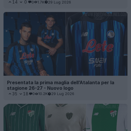
14
0
0
1.7K
29 Lug 2026
Presentata la prima maglia dell’Atalanta per la
stagione 26-27 - Nuovo logo
35
18
0
10.2K
29 Lug 2026