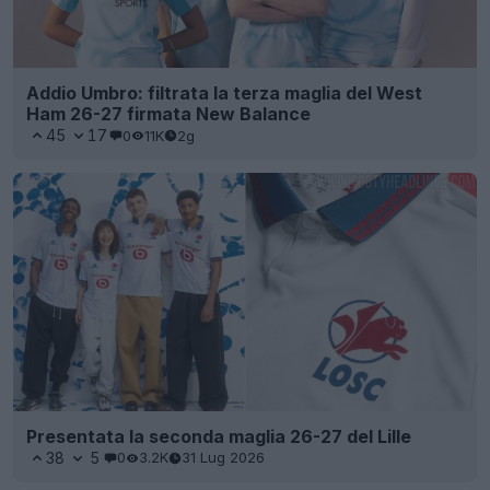
Addio Umbro: filtrata la terza maglia del West
Ham 26-27 firmata New Balance
45
17
0
11K
2g
Presentata la seconda maglia 26-27 del Lille
38
5
0
3.2K
31 Lug 2026