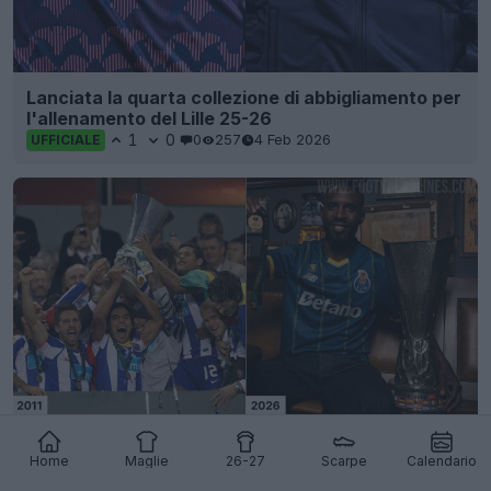
Lanciata la quarta collezione di abbigliamento per
l'allenamento del Lille 25-26
1
0
0
257
4 Feb 2026
UFFICIALE
Rilasciata la quarta maglia speciale del Porto 25-
26 "15° anniversario della vittoria dell'Europa
Home
Maglie
26-27
Scarpe
Calendario
League"