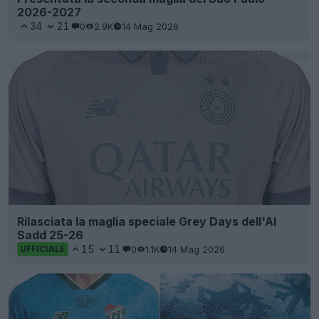
2026-2027
34
21
0
2.9K
14 Mag 2026
Rilasciata la maglia speciale Grey Days dell'Al
Sadd 25-26
15
11
0
1.1K
14 Mag 2026
UFFICIALE