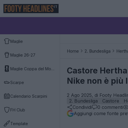
IT
Maglie
Home
2. Bundesliga
Herth
Maglie 26-27
Castore Hertha 
Maglie Coppa del Mondo 2026
Nike non è più 
Scarpe
2 Ago 2025, di Footy Headli
Calendario Scarpini
2. Bundesliga
Castore
H
Condividi
0
commenti
FH Club
Aggiungi come fonte pref
Template