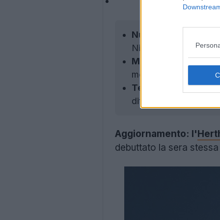
Downstream 
Nuovo Sponsor Tecn
Persona
Nike.
Maglia Casalinga:
La
moderna con un effett
Terza Maglia:
La terz
differenze tra la versi
Aggiornamento:
l'
Hert
debuttato la sera stessa 