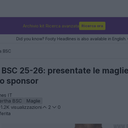
Archivio kit Ricerca avanzata
Ricerca ora
Did you know? Footy Headlines is also available in English. 
a BSC
BSC 25-26: presentate le maglie
lo sponsor
nes IT
ertha BSC
Maglie
1.2K
visualizzazioni
2
0
erita