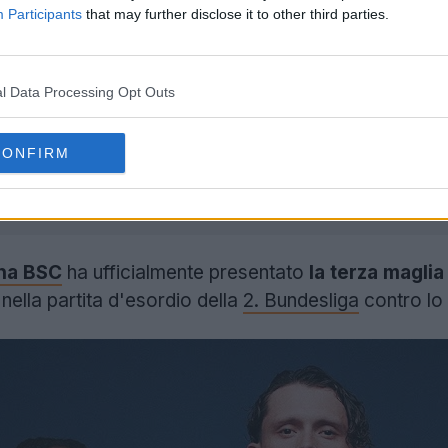
Participants
that may further disclose it to other third parties.
ico:
Castore è il nuovo sponsor tecnico dell'Hertha B
l Data Processing Opt Outs
 maglia casalinga presenta le iconiche strisce verticali
o pennellata.
CONFIRM
a maglia si distingue per il suo colore giallo limone co
one per i giocatori e quella in vendita.
ha BSC
ha ufficialmente presentato
la terza maglia
nella partita d'esordio della
2. Bundesliga
contro lo