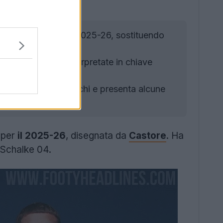
SC per la stagione 2025-26, sostituendo
 blu e bianche reinterpretate in chiave
n dettagli blu e bianchi e presenta alcune
per
il 2025-26
, disegnata da
Castore
. Ha
 Schalke 04.