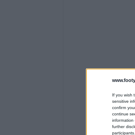
www.footy
If you wish 
sensitive in
confirm you
continue se
information 
further disc
participants