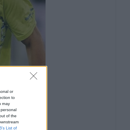
sonal or
ection to
ou may
 personal
out of the
 downstream
B’s List of