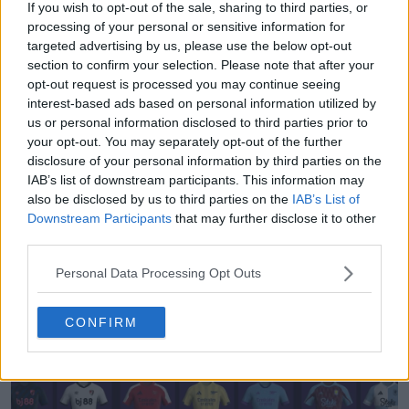
If you wish to opt-out of the sale, sharing to third parties, or
processing of your personal or sensitive information for
targeted advertising by us, please use the below opt-out
section to confirm your selection. Please note that after your
opt-out request is processed you may continue seeing
interest-based ads based on personal information utilized by
Cosa ne pensi del fatto che Puma abbia preso il posto
us or personal information disclosed to third parties prior to
di Nike e del design con i segni di artigli sulla nuova
your opt-out. You may separately opt-out of the further
seconda maglia Pumas UNAM 26-27? Facci sapere nei
disclosure of your personal information by third parties on the
IAB’s list of downstream participants. This information may
commenti qui sotto.
also be disclosed by us to third parties on the
IAB’s List of
Downstream Participants
that may further disclose it to other
third parties.
Mostra commenti
Personal Data Processing Opt Outs
Maglie
Liga MX
Puma
Pumas UNAM
Condividi
CONFIRM