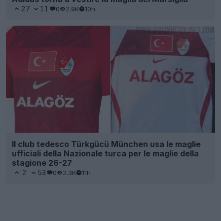
27
11
0
2.9K
10h
Il club tedesco Türkgücü München usa le maglie
ufficiali della Nazionale turca per le maglie della
stagione 26-27
2
53
0
2.3K
11h