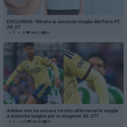
ESCLUSIVA: filtrata la seconda maglia del Paris FC
26-27
7
4
0
555
4h
Adidas non ha ancora fornito all’Arsenal le maglie
a maniche lunghe per la stagione 26-27?
3
10
0
962
6h