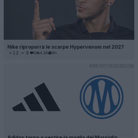
Nike riproporrà le scarpe Hypervenom nel 2027
12
9
0
4.2K
9h
Adidas torna a vestire la maglia del Marsiglia