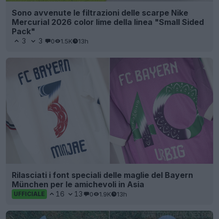
Sono avvenute le filtrazioni delle scarpe Nike
Mercurial 2026 color lime della linea "Small Sided
Pack"
3
3
0
1.5K
13h
Rilasciati i font speciali delle maglie del Bayern
München per le amichevoli in Asia
16
13
0
1.9K
13h
UFFICIALE