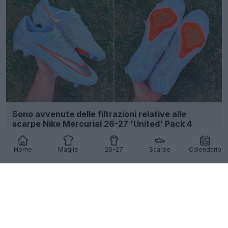
Sono avvenute delle filtrazioni relative alle
scarpe Nike Mercurial 26-27 'United' Pack 4
17
13
0
5.1K
17h
Home
Maglie
26-27
Scarpe
Calendario