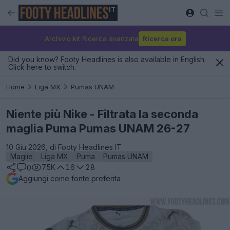
IT
Archivio kit Ricerca avanzata
Ricerca ora
Did you know? Footy Headlines is also available in English.
Click here to switch.
Home
Liga MX
Pumas UNAM
Niente più Nike - Filtrata la seconda
maglia Puma Pumas UNAM 26-27
10 Giu 2026, di Footy Headlines IT
Maglie
Liga MX
Puma
Pumas UNAM
7.5K
16
28
0
Aggiungi come fonte preferita