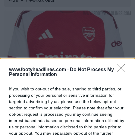
29
7
0
2.6K
2h
www.footyheadlines.com -
Do Not Process My
Personal Information
L’Arsenal prolunga la partnership di
sponsorizzazione con Emirates fino al 2033 –
If you wish to opt-out of the sale, sharing to third parties, or
Logo con solo il marchio Emirates dalla stagione
processing of your personal or sensitive information for
27-28
targeted advertising by us, please use the below opt-out
4
2
0
553
2h
section to confirm your selection. Please note that after your
opt-out request is processed you may continue seeing
interest-based ads based on personal information utilized by
us or personal information disclosed to third parties prior to
your opt-out. You may separately opt-out of the further