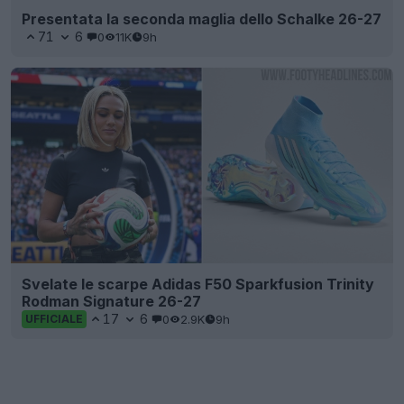
Presentata la seconda maglia dello Schalke 26-27
71
6
0
11K
9h
Svelate le scarpe Adidas F50 Sparkfusion Trinity
Rodman Signature 26-27
17
6
0
2.9K
9h
UFFICIALE