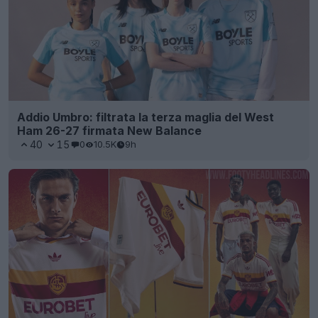
Addio Umbro: filtrata la terza maglia del West
Ham 26-27 firmata New Balance
40
15
0
10.5K
9h