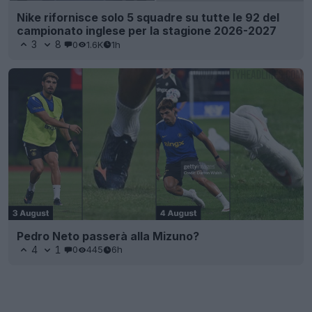
Nike rifornisce solo 5 squadre su tutte le 92 del
campionato inglese per la stagione 2026-2027
3
8
0
1.6K
1h
Pedro Neto passerà alla Mizuno?
4
1
0
445
6h