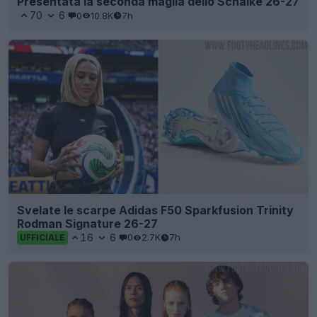
Presentata la seconda maglia dello Schalke 26-27
70
6
0
10.8K
7h
Svelate le scarpe Adidas F50 Sparkfusion Trinity
Rodman Signature 26-27
16
6
0
2.7K
7h
UFFICIALE