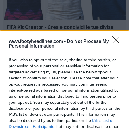
FIFA Kit Creator - Crea e condividi le tue divise
personalizzate
FIFA Kit Creator
UFFICIALE
www.footyheadlines.com -
Do Not Process My
Personal Information
If you wish to opt-out of the sale, sharing to third parties, or
processing of your personal or sensitive information for
targeted advertising by us, please use the below opt-out
section to confirm your selection. Please note that after your
opt-out request is processed you may continue seeing
interest-based ads based on personal information utilized by
us or personal information disclosed to third parties prior to
your opt-out. You may separately opt-out of the further
disclosure of your personal information by third parties on the
IAB’s list of downstream participants. This information may
Presentata la prima maglia del Galles 26-28
also be disclosed by us to third parties on the
IAB’s List of
firmata Sudu - Niente più Adidas
Downstream Participants
that may further disclose it to other
18
2
0
1.2K
49m