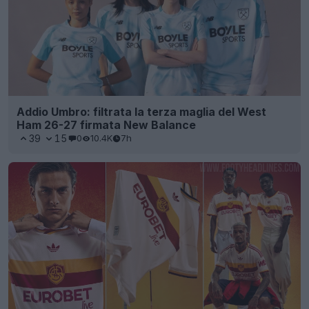
Addio Umbro: filtrata la terza maglia del West
Ham 26-27 firmata New Balance
39
15
0
10.4K
7h