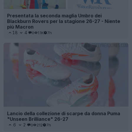
Presentata la seconda maglia Umbro dei
Blackburn Rovers per la stagione 26-27 - Niente
più Macron
18
4
0
1.1K
7h
Lancio della collezione di scarpe da donna Puma
"Unseen Brilliance" 26-27
6
2
0
212
7h