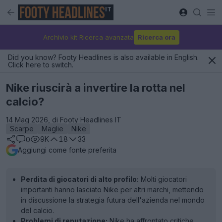
IT
Archivio kit Ricerca avanzata
Ricerca ora
Did you know? Footy Headlines is also available in English.
Click here to switch.
Nike riuscirà a invertire la rotta nel
calcio?
14 Mag 2026, di Footy Headlines IT
Scarpe
Maglie
Nike
9K
18
33
0
Aggiungi come fonte preferita
Perdita di giocatori di alto profilo:
Molti giocatori
importanti hanno lasciato Nike per altri marchi, mettendo
in discussione la strategia futura dell'azienda nel mondo
del calcio.
Problemi di reputazione:
Nike ha affrontato critiche