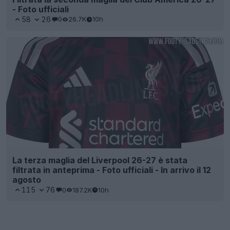
- Foto ufficiali
58
26
0
26.7K
10h
La terza maglia del Liverpool 26-27 è stata
filtrata in anteprima - Foto ufficiali - In arrivo il 12
agosto
115
76
0
187.2K
10h