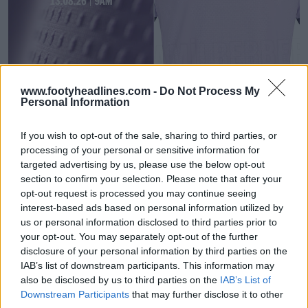
Anticipazioni e filtrazioni sulla terza maglia del
www.footyheadlines.com -
Do Not Process My
Newcastle United 26-27 – Lancio previsto per la
Personal Information
prossima settimana
24
46
0
78.8K
2h
If you wish to opt-out of the sale, sharing to third parties, or
processing of your personal or sensitive information for
targeted advertising by us, please use the below opt-out
section to confirm your selection. Please note that after your
opt-out request is processed you may continue seeing
interest-based ads based on personal information utilized by
us or personal information disclosed to third parties prior to
your opt-out. You may separately opt-out of the further
disclosure of your personal information by third parties on the
IAB’s list of downstream participants. This information may
also be disclosed by us to third parties on the
IAB’s List of
Downstream Participants
that may further disclose it to other