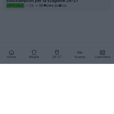
Southampton per la stagione 26-27
19
38
0
8.8K
12h
UFFICIALE
Home
Maglie
26-27
Scarpe
Calendario