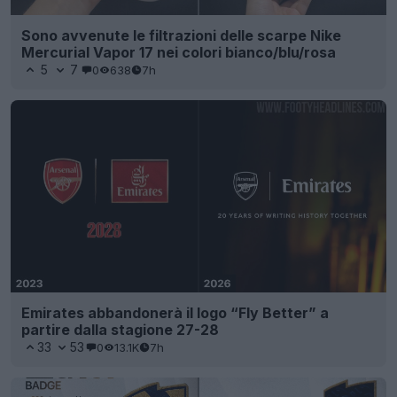
Sono avvenute le filtrazioni delle scarpe Nike
Mercurial Vapor 17 nei colori bianco/blu/rosa
5
7
0
638
7h
Emirates abbandonerà il logo “Fly Better” a
partire dalla stagione 27-28
33
53
0
13.1K
7h