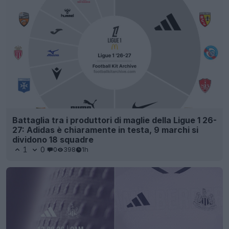
Battaglia tra i produttori di maglie della Ligue 1 26-
27: Adidas è chiaramente in testa, 9 marchi si
dividono 18 squadre
1
0
0
398
1h