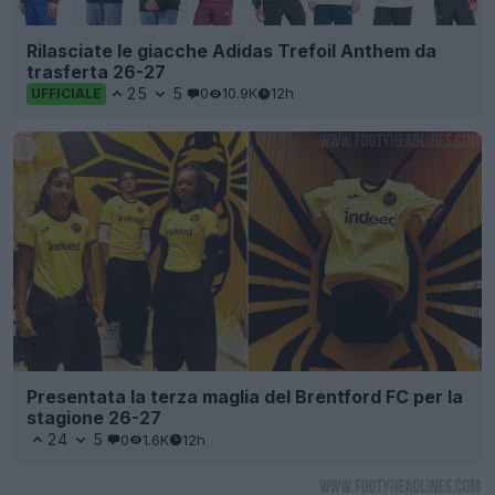
Rilasciate le giacche Adidas Trefoil Anthem da
trasferta 26-27
25
5
0
10.9K
12h
UFFICIALE
Presentata la terza maglia del Brentford FC per la
stagione 26-27
24
5
0
1.6K
12h