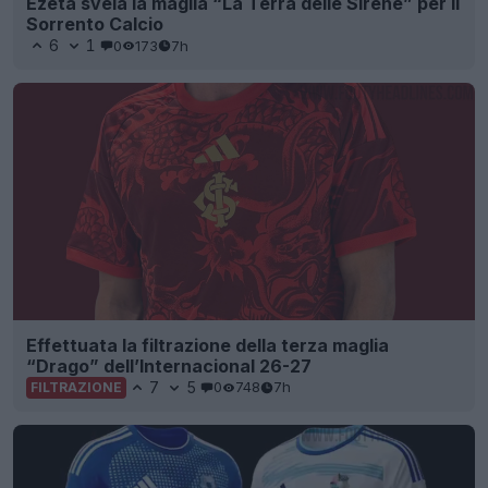
Ezeta svela la maglia “La Terra delle Sirene” per il
Sorrento Calcio
6
1
0
173
7h
Effettuata la filtrazione della terza maglia
“Drago” dell’Internacional 26-27
7
5
0
748
7h
FILTRAZIONE