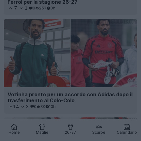
Ferrol per la stagione 26-27
7
1
0
257
8h
Vozinha pronto per un accordo con Adidas dopo il
trasferimento al Colo-Colo
14
3
0
3K
10h
Home
Maglie
26-27
Scarpe
Calendario