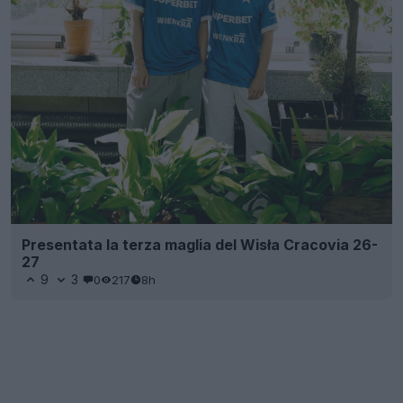
Presentata la terza maglia del Wisła Cracovia 26-
27
9
3
0
217
8h