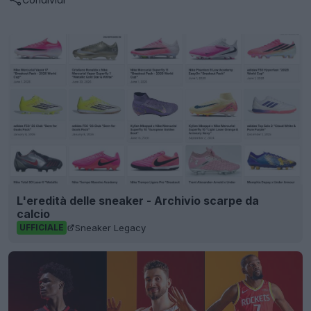
L'eredità delle sneaker - Archivio scarpe da
calcio
Sneaker Legacy
UFFICIALE