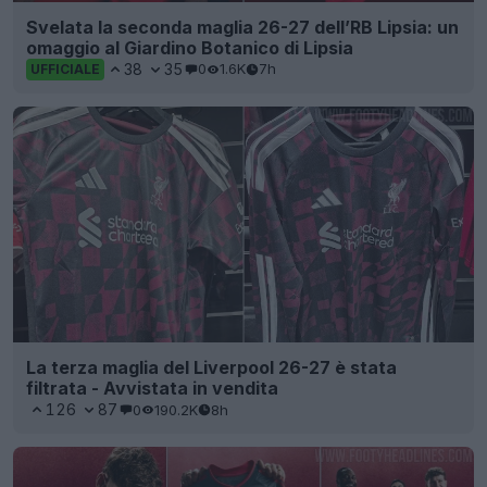
Svelata la seconda maglia 26-27 dell’RB Lipsia: un
omaggio al Giardino Botanico di Lipsia
38
35
0
1.6K
7h
UFFICIALE
La terza maglia del Liverpool 26-27 è stata
filtrata - Avvistata in vendita
126
87
0
190.2K
8h