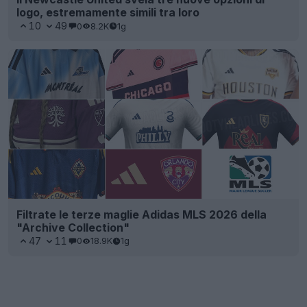
logo, estremamente simili tra loro
10
49
0
8.2K
1g
Filtrate le terze maglie Adidas MLS 2026 della
"Archive Collection"
47
11
0
18.9K
1g