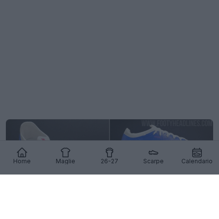
Home
Maglie
26-27
Scarpe
Calendario