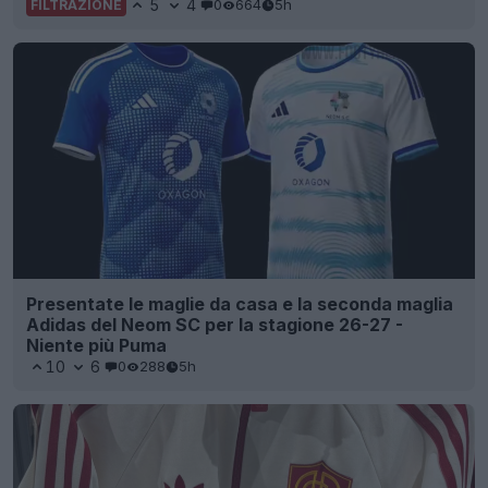
5
4
0
664
5h
FILTRAZIONE
Presentate le maglie da casa e la seconda maglia
Adidas del Neom SC per la stagione 26-27 -
Niente più Puma
10
6
0
288
5h