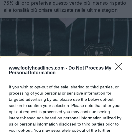
75% di loro preferiva questo verde più intenso rispetto
alle tonalità più chiare utilizzate nelle ultime stagioni.
www.footyheadlines.com -
Do Not Process My
Personal Information
If you wish to opt-out of the sale, sharing to third parties, or
processing of your personal or sensitive information for
targeted advertising by us, please use the below opt-out
section to confirm your selection. Please note that after your
Il design della maglia da calcio Puma del Plymouth
opt-out request is processed you may continue seeing
Argyle per la stagione 2026-27 trae ispirazione diretta
interest-based ads based on personal information utilized by
dallo status di Plymouth come "Città sull'oceano" della
us or personal information disclosed to third parties prior to
Gran Bretagna, incorporando sottili dettagli a forma di
your opt-out. You may separately opt-out of the further