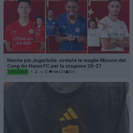
Niente più Jogarbola: svelate le maglie Mizuno del
Cong An Hanoi FC per la stagione 26-27
4
0
0
424
10h
UFFICIALE