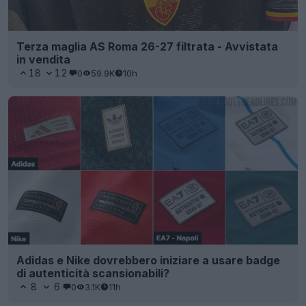
Terza maglia AS Roma 26-27 filtrata - Avvistata
in vendita
18
12
0
59.9K
10h
Adidas e Nike dovrebbero iniziare a usare badge
di autenticità scansionabili?
8
6
0
3.1K
11h