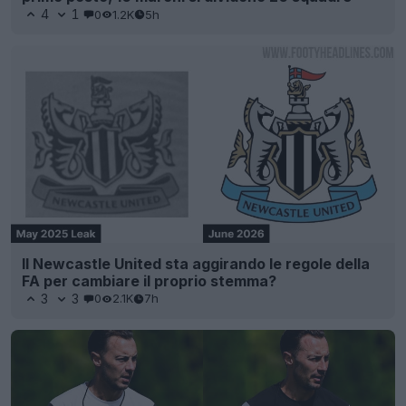
4
1
0
1.2K
5h
Il Newcastle United sta aggirando le regole della
FA per cambiare il proprio stemma?
3
3
0
2.1K
7h