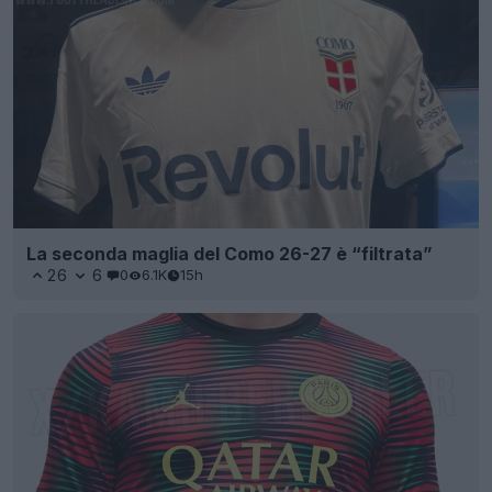
La seconda maglia del Como 26-27 è “filtrata”
26
6
0
6.1K
15h