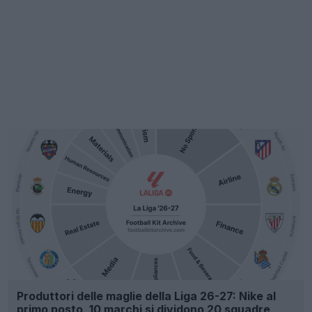
Produttori delle maglie della Liga 26-27: Nike al
primo posto, 10 marchi si dividono 20 squadre