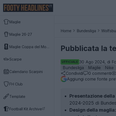
IT
Maglie
Home
Bundesliga
Wolfsbu
Maglie 26-27
Pubblicata la t
Maglie Coppa del Mondo 2026
Scarpe
30 Ago 2024, di Fo
UFFICIALE
Bundesliga
Maglie
Nike
Calendario Scarpini
Condividi
0
commenti
Aggiungi come fonte pref
FH Club
Presentazione della 
Template
2024-2025 di Bundesl
Football Kit Archive
Design della maglia: