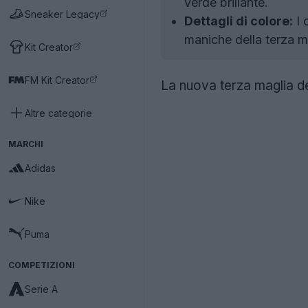
verde brillante.
Sneaker Legacy
Dettagli di colore:
I 
maniche della terza 
Kit Creator
FM Kit Creator
La nuova terza maglia d
Altre categorie
MARCHI
Adidas
Nike
Puma
COMPETIZIONI
Serie A