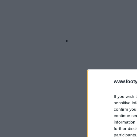
www.footy
If you wish 
sensitive in
confirm you
continue se
information 
further disc
participants