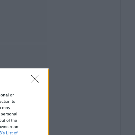
sonal or
ection to
ou may
 personal
out of the
 downstream
B’s List of