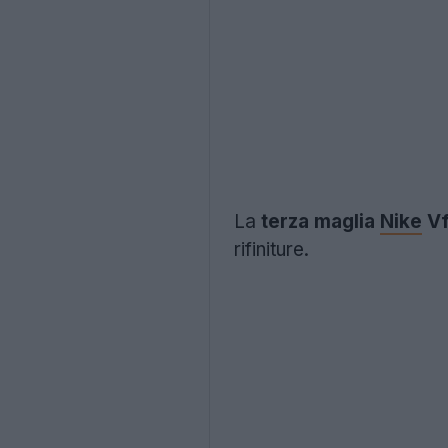
La
terza maglia
Nike
Vf
rifiniture.