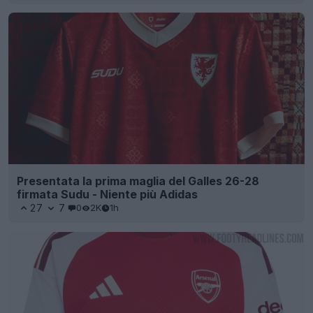
Presentata la prima maglia del Galles 26-28
firmata Sudu - Niente più Adidas
27
7
0
2K
1h