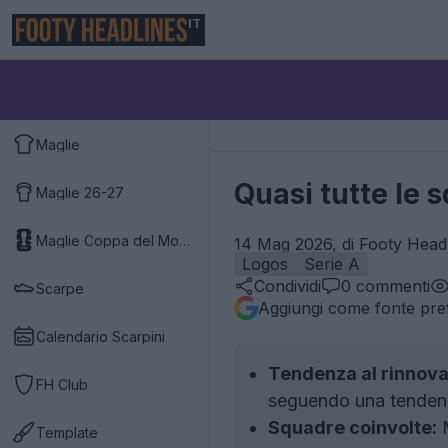
IT
Maglie
Quasi tutte le 
Maglie 26-27
Maglie Coppa del Mondo 2026
14 Mag 2026, di Footy Headl
Logos
Serie A
Condividi
0
commenti
Scarpe
Aggiungi come fonte pref
Calendario Scarpini
Tendenza al rinnov
FH Club
seguendo una tendenza
Squadre coinvolte:
M
Template