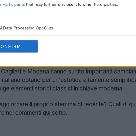
Participants
that may further disclose it to other third parties.
l Data Processing Opt Outs
CONFIRM
oghi delle squadre italiane non si limitano solo ai 
Cagliari e Modena hanno subito importanti cambiame
 italiane optano per un'estetica altamente semplificat
uge elementi storici classici in chiave moderna.
ggiornare il proprio stemma di recente? Quali di 
re nei commenti qui sotto.