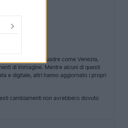
grandi nomi. Anche squadre come Venezia,
nti di immagine. Mentre alcuni di questi
a e digitale, altri hanno aggiornato i propri
questi cambiamenti non avrebbero dovuto