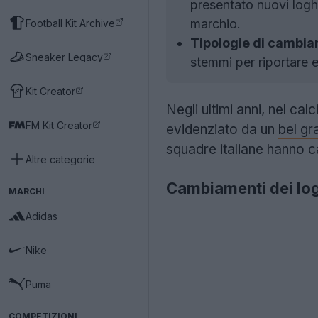
presentato nuovi log
marchio.
Football Kit Archive
Tipologie di cambia
Sneaker Legacy
stemmi per riportare e
Kit Creator
Negli ultimi anni, nel ca
FM Kit Creator
evidenziato da un
bel gr
squadre italiane hanno ca
Altre categorie
Cambiamenti dei logh
MARCHI
Adidas
Nike
Puma
COMPETIZIONI