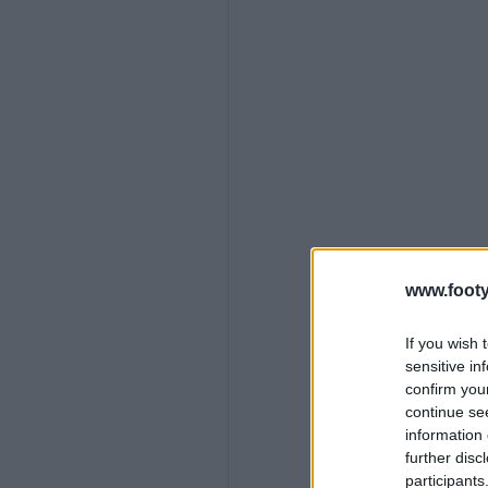
www.footy
If you wish 
sensitive in
confirm you
continue se
information 
further disc
participants