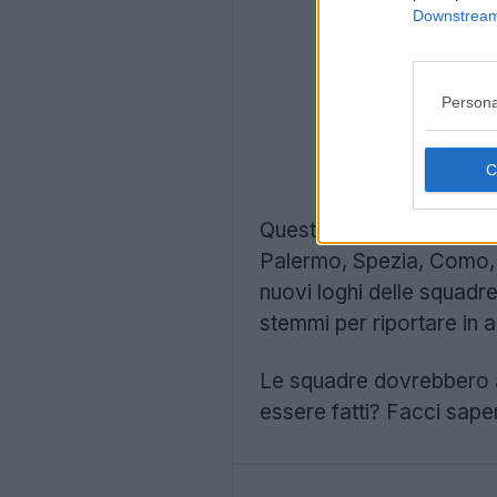
Downstream 
Persona
Questi cambiamenti nei l
Palermo, Spezia, Como, 
nuovi loghi delle squadre
stemmi per riportare in a
Le squadre dovrebbero a
essere fatti? Facci sape