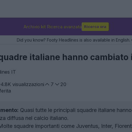
Archivio kit Ricerca avanzata
Ricerca ora
Did you know? Footy Headlines is also available in English. 
squadre italiane hanno cambiato i
ines IT
4.8K
visualizzazioni
7
20
erita
amento:
Quasi tutte le principali squadre italiane hanno
 diffusa nel calcio italiano.
olte squadre importanti come Juventus, Inter, Fioren