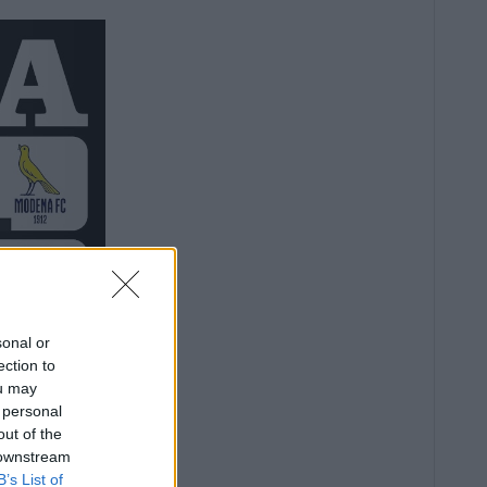
sonal or
ection to
ou may
 personal
out of the
 downstream
B’s List of