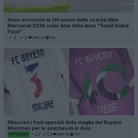
Sono avvenute le filtrazioni delle scarpe Nike
Mercurial 2026 color lime della linea "Small Sided
Pack"
3
3
0
1.5K
13h
Rilasciati i font speciali delle maglie del Bayern
München per le amichevoli in Asia
17
13
0
1.9K
13h
UFFICIALE