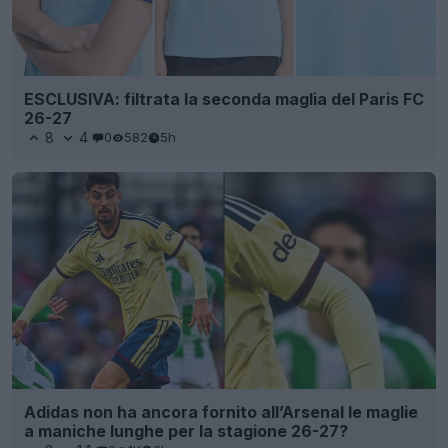
ESCLUSIVA: filtrata la seconda maglia del Paris FC
26-27
8
4
0
582
5h
Adidas non ha ancora fornito all’Arsenal le maglie
a maniche lunghe per la stagione 26-27?