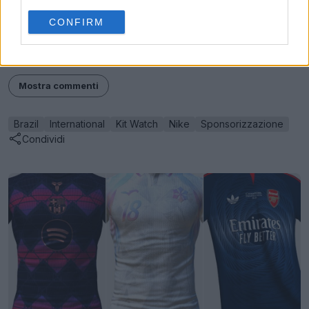
CONFIRM
Pensi che il Brasile e Nike si separeranno? Facci
sapere nei commenti qui sotto.
Mostra commenti
Brazil
International
Kit Watch
Nike
Sponsorizzazione
Condividi