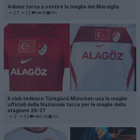
Adidas torna a vestire la maglia del Marsiglia
27
11
0
3K
10h
Il club tedesco Türkgücü München usa le maglie
ufficiali della Nazionale turca per le maglie della
stagione 26-27
2
53
0
2.3K
12h