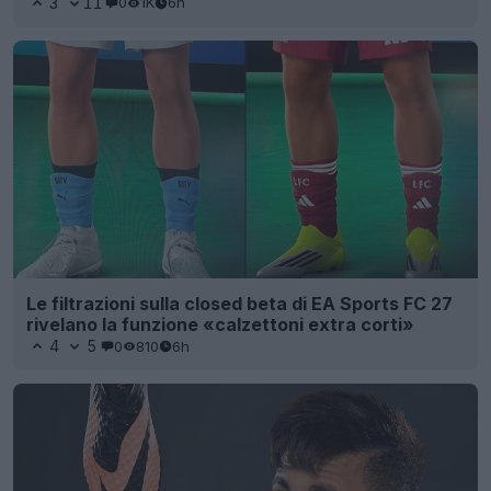
3
11
0
1K
6h
Le filtrazioni sulla closed beta di EA Sports FC 27
rivelano la funzione «calzettoni extra corti»
4
5
0
810
6h