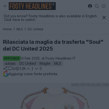
IT
Did you know? Footy Headlines is also available in English.
Click here to switch.
Home
MLS
DC United
Rilasciata la maglia da trasferta "Soul"
del DC United 2025
13 Feb 2025, di Footy Headlines IT
UFFICIALE
adidas
DC United
Maglie
MLS
1.2K
1
0
0
Aggiungi come fonte preferita