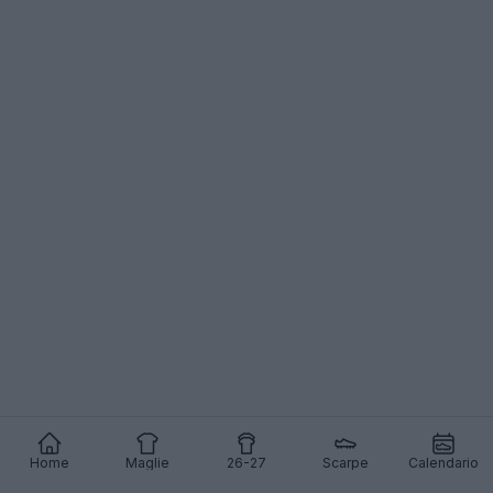
Ti piace la maglia da trasferta del D.C. United 2025?
Commenta qui sotto.
Home
Maglie
26-27
Scarpe
Calendario