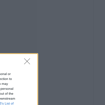
sonal or
ection to
ou may
 personal
out of the
 downstream
B’s List of