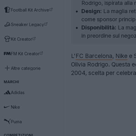
Rodrigo, ispirata all
Football Kit Archive
Design:
La maglia retr
come sponsor principa
Sneaker Legacy
Disponibilità:
La magl
in preordine sul negozi
Kit Creator
FM Kit Creator
L'
FC Barcelona
,
Nike
e S
Olivia Rodrigo. Questa ed
Altre categorie
2004, scelta per celebra
MARCHI
Adidas
Nike
Puma
COMPETIZIONI