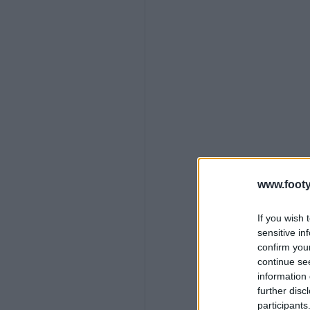
www.footy
If you wish 
sensitive in
confirm you
continue se
information 
further disc
participants