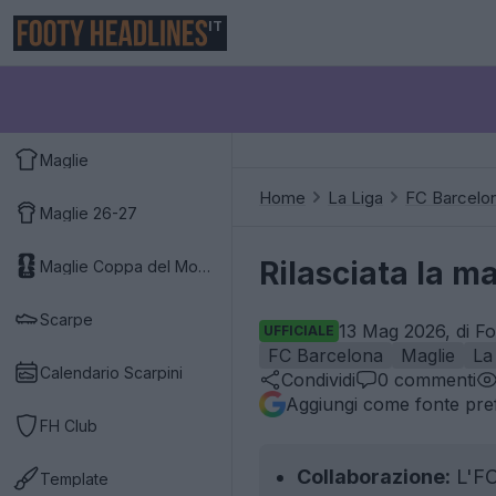
IT
Maglie
Home
La Liga
FC Barcelo
Maglie 26-27
Rilasciata la m
Maglie Coppa del Mondo 2026
Scarpe
13 Mag 2026, di Fo
UFFICIALE
FC Barcelona
Maglie
La
Calendario Scarpini
Condividi
0
commenti
Aggiungi come fonte pref
FH Club
Collaborazione:
L'FC
Template