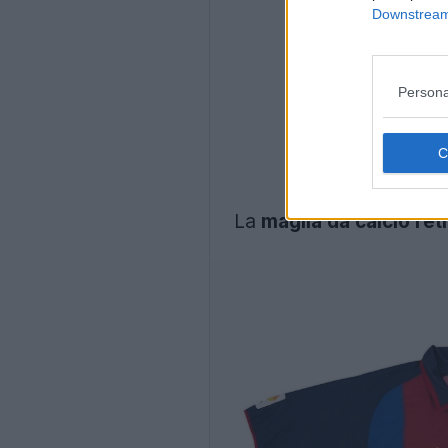
Downstream 
Persona
La
maglia da calcio r