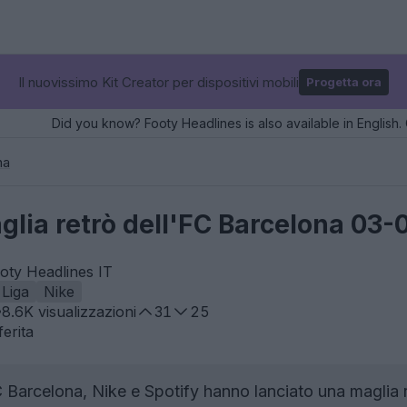
Il nuovissimo Kit Creator per dispositivi mobili
Progetta ora
Did you know? Footy Headlines is also available in English. 
na
aglia retrò dell'FC Barcelona 03-
oty Headlines IT
 Liga
Nike
8.6K
visualizzazioni
31
25
erita
 Barcelona, Nike e Spotify hanno lanciato una maglia r