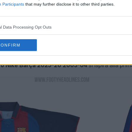
Participants
that may further disclose it to other third parties.
l Data Processing Opt Outs
CONFIRM
etrò Nike Barça 2025-26 2003-04
si ispira alla pr