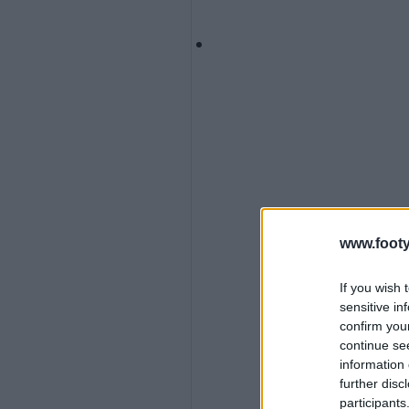
www.footy
If you wish 
sensitive in
confirm you
continue se
information 
further disc
participants