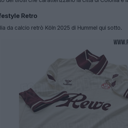
rito dei tifosi che caratterizzano la città di Colonia 
festyle Retro
lia da calcio retrò Köln 2025 di Hummel qui sotto.