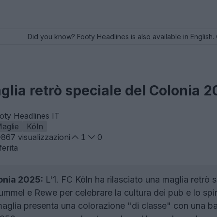
Did you know? Footy Headlines is also available in English. 
aglia retrò speciale del Colonia 
oty Headlines IT
aglie
Köln
867
visualizzazioni
1
0
erita
onia 2025:
L'1. FC Köln ha rilasciato una maglia retrò s
mel e Rewe per celebrare la cultura dei pub e lo spirit
aglia presenta una colorazione "di classe" con una bas