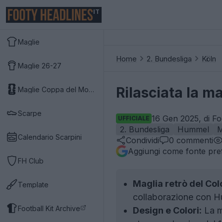
IT
Maglie
Home
2. Bundesliga
Köln
Maglie 26-27
Rilasciata la m
Maglie Coppa del Mondo 2026
Scarpe
16 Gen 2025, di Fo
UFFICIALE
2. Bundesliga
Hummel
M
Calendario Scarpini
Condividi
0
commenti
Aggiungi come fonte pref
FH Club
Maglia retrò del Col
Template
collaborazione con Hum
Football Kit Archive
Design e Colori:
La m