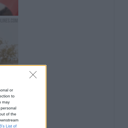
sonal or
ection to
ou may
 personal
out of the
 downstream
B’s List of