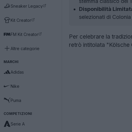
stemma classico del 
Sneaker Legacy
Disponibilità Limitat
selezionati di Colonia
Kit Creator
FM Kit Creator
Per celebrare la tradizio
retrò intitolata "Kölsche 
Altre categorie
MARCHI
Adidas
Nike
Puma
COMPETIZIONI
Serie A