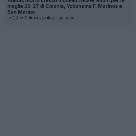
Adidas usa lo stesso modello Locker Room per le
maglie 26-27 di Colonia, Yokohama F. Marinos e
San Marino
13
9
0
5.5K
29 Lug 2026