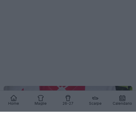
Home
Maglie
26-27
Scarpe
Calendario