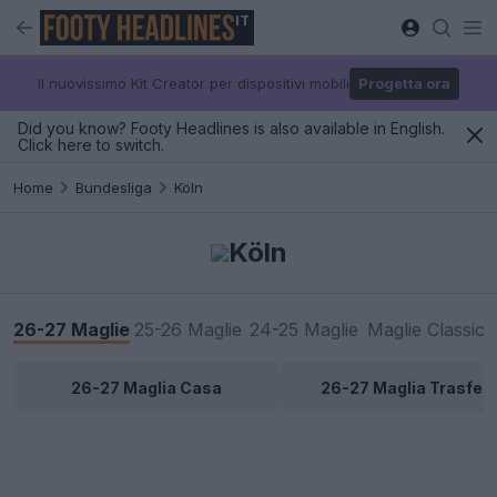
IT
Il nuovissimo Kit Creator per dispositivi mobili
Progetta ora
Did you know? Footy Headlines is also available in English.
Click here to switch.
Home
Bundesliga
Köln
Köln
26-27 Maglie
25-26 Maglie
24-25 Maglie
Maglie Classic
26-27 Maglia Casa
26-27 Maglia Trasfert