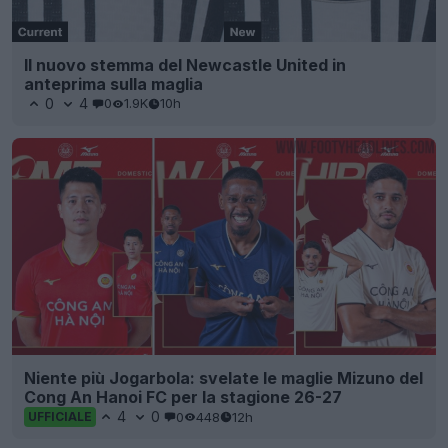
Il nuovo stemma del Newcastle United in
anteprima sulla maglia
0
4
0
1.9K
10h
Niente più Jogarbola: svelate le maglie Mizuno del
Cong An Hanoi FC per la stagione 26-27
4
0
0
448
12h
UFFICIALE