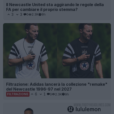
Il Newcastle United sta aggirando le regole della
FA per cambiare il proprio stemma?
3
3
0
2.3K
9h
Filtrazione: Adidas lancerà la collezione "remake"
del Newcastle 1996-97 nel 2027
6
1
0
2.3K
9h
FILTRAZIONE