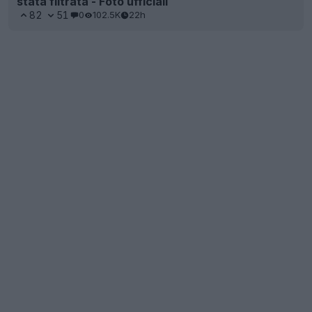
stata filtrata - Foto ufficiali
82
51
0
102.5K
22h