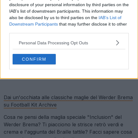
disclosure of your personal information by third parties on the
IAB’s list of downstream participants. This information may
also be disclosed by us to third parties on the
IAB’s List of
Downstream Participants
that may further disclose it to other
third parties.
Personal Data Processing Opt Outs
CONFIRM
Dai un'occhiata alle classiche maglie del Werder Brema
su Football Kit Archive
Cosa ne pensi della maglia speciale "Inclusion" del
Werder Brema? Ti piacciono le strisce retrò verdi e
crema e l'aggiunta del Braille tattile? Facci sapere cosa