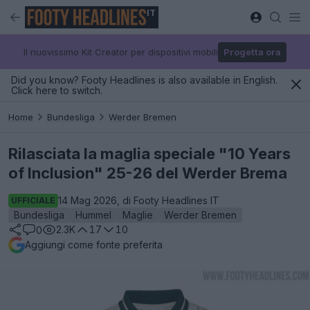
IT
Il nuovissimo Kit Creator per dispositivi mobili
Progetta ora
Did you know? Footy Headlines is also available in English.
Click here to switch.
Home
Bundesliga
Werder Bremen
Rilasciata la maglia speciale "10 Years
of Inclusion" 25-26 del Werder Brema
14 Mag 2026, di Footy Headlines IT
UFFICIALE
Bundesliga
Hummel
Maglie
Werder Bremen
2.3K
17
10
0
Aggiungi come fonte preferita