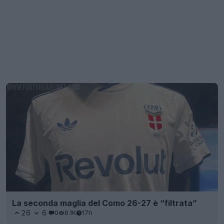
La seconda maglia del Como 26-27 è “filtrata”
26
6
0
6.1K
17h