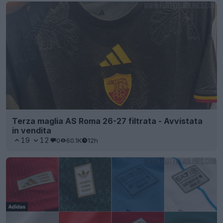
Terza maglia AS Roma 26-27 filtrata - Avvistata
in vendita
19
12
0
60.1K
12h