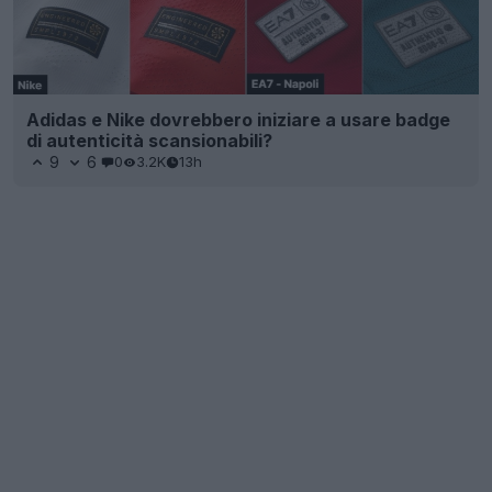
Adidas e Nike dovrebbero iniziare a usare badge
di autenticità scansionabili?
9
6
0
3.2K
13h