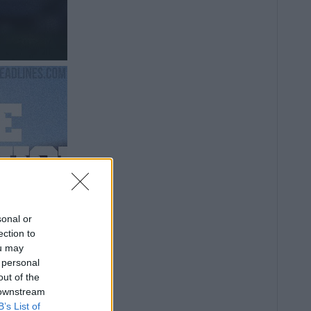
sonal or
ection to
ou may
 personal
out of the
 downstream
B’s List of