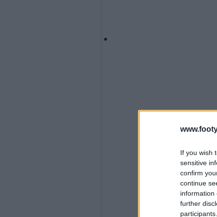
www.footy
If you wish 
sensitive in
confirm you
continue se
information 
further disc
participants