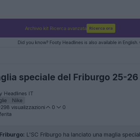
Archivio kit Ricerca avanzata
Ricerca ora
Did you know? Footy Headlines is also available in English. 
aglia speciale del Friburgo 25-26
ty Headlines IT
lie
Nike
298
visualizzazioni
0
0
erita
Friburgo:
L'SC Friburgo ha lanciato una maglia speciale