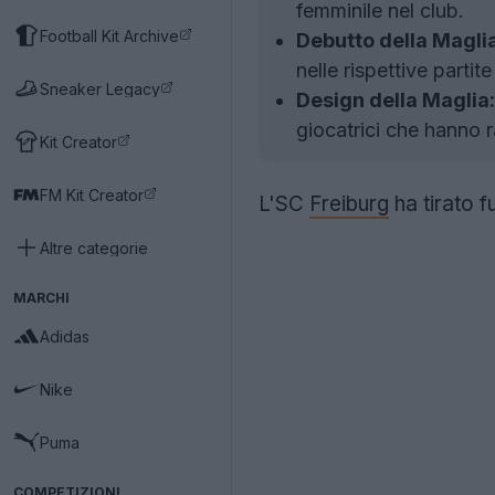
femminile nel club.
Football Kit Archive
Debutto della Maglia
nelle rispettive partit
Sneaker Legacy
Design della Maglia:
giocatrici che hanno 
Kit Creator
FM Kit Creator
L'SC
Freiburg
ha tirato f
Altre categorie
MARCHI
Adidas
Nike
Puma
COMPETIZIONI