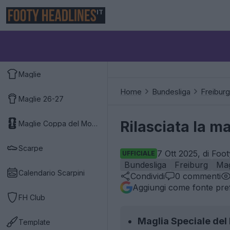
IT
Maglie
Home
Bundesliga
Freiburg
Maglie 26-27
Rilasciata la m
Maglie Coppa del Mondo 2026
Scarpe
7 Ott 2025, di Foo
UFFICIALE
Bundesliga
Freiburg
Mag
Calendario Scarpini
Condividi
0
commenti
Aggiungi come fonte pref
FH Club
Maglia Speciale del 
Template