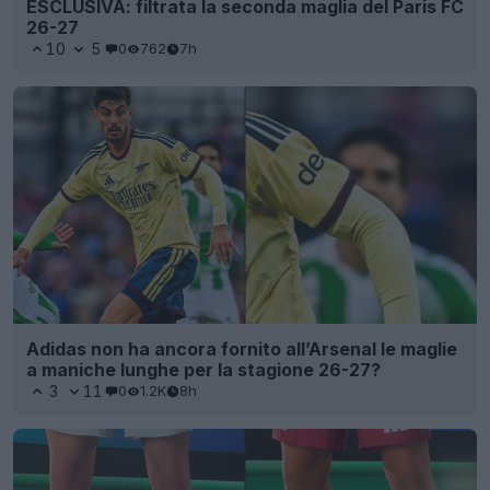
ESCLUSIVA: filtrata la seconda maglia del Paris FC
26-27
10
5
0
762
7h
Adidas non ha ancora fornito all’Arsenal le maglie
a maniche lunghe per la stagione 26-27?
3
11
0
1.2K
8h