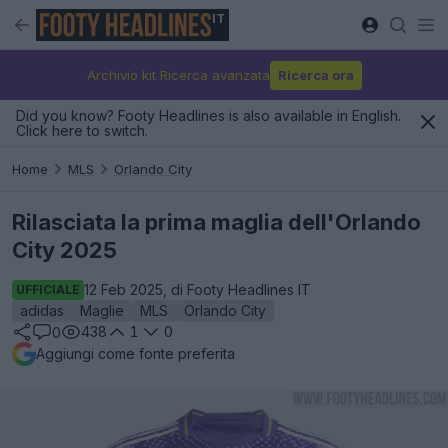
IT
Archivio kit Ricerca avanzata
Ricerca ora
Did you know? Footy Headlines is also available in English.
Click here to switch.
Home
MLS
Orlando City
Rilasciata la prima maglia dell'Orlando
City 2025
12 Feb 2025, di Footy Headlines IT
UFFICIALE
adidas
Maglie
MLS
Orlando City
438
1
0
0
Aggiungi come fonte preferita