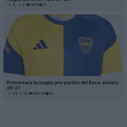
5
2
0
1K
2h
Presentata la maglia pre-partita del Boca Juniors
26-27
29
32
0
4.8K
3h