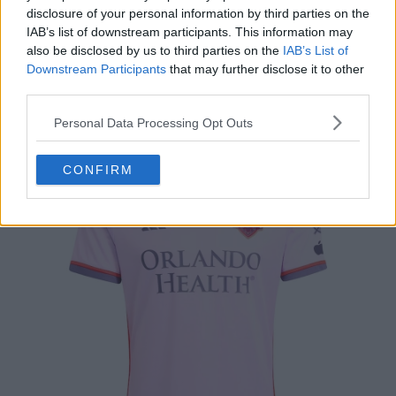
disclosure of your personal information by third parties on the
IAB’s list of downstream participants. This information may
also be disclosed by us to third parties on the
IAB’s List of
Downstream Participants
that may further disclose it to other
Maglia Orlando City 2024-2025 Away
third parties.
Personal Data Processing Opt Outs
CONFIRM