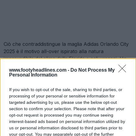
Ciò che contraddistingue la maglia Adidas Orlando City
2025 è il motivo all-over ispirato alla natura
imprevedibile del clima della Florida e agli uragani. Un
simbolo simile a un uragano si trova anche sull'orlo
www.footyheadlines.com -
Do Not Process My
inferiore sinistro. Il fulmine "407" sul retro del collo
Personal Information
rende omaggio al prefisso della città.
If you wish to opt-out of the sale, sharing to third parties, or
processing of your personal or sensitive information for
targeted advertising by us, please use the below opt-out
section to confirm your selection. Please note that after your
opt-out request is processed you may continue seeing
interest-based ads based on personal information utilized by
us or personal information disclosed to third parties prior to
your opt-out. You may separately opt-out of the further