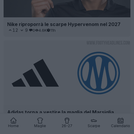
Nike riproporrà le scarpe Hypervenom nel 2027
12
9
0
4.6K
11h
Adidas torna a vestire la maglia del Marsiglia
27
12
0
3.3K
12h
Home
Maglie
26-27
Scarpe
Calendario