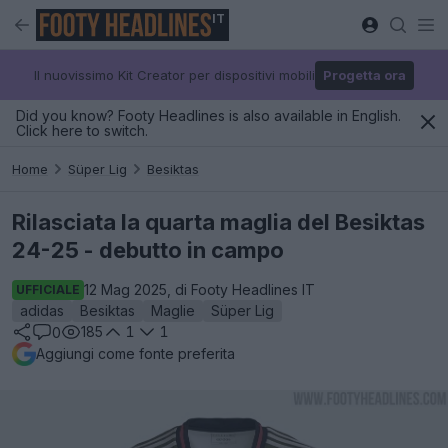
IT
Il nuovissimo Kit Creator per dispositivi mobili
Progetta ora
Did you know? Footy Headlines is also available in English.
Click here to switch.
Home
Süper Lig
Besiktas
Rilasciata la quarta maglia del Besiktas
24-25 - debutto in campo
12 Mag 2025, di Footy Headlines IT
UFFICIALE
adidas
Besiktas
Maglie
Süper Lig
185
1
1
0
Aggiungi come fonte preferita