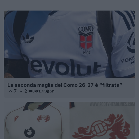
La seconda maglia del Como 26-27 è “filtrata”
7
2
0
1.7K
5h