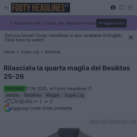
IT
Il nuovissimo Kit Creator per dispositivi mobili
Progetta ora
Did you know? Footy Headlines is also available in English.
Click here to switch.
Home
Süper Lig
Besiktas
Rilasciata la quarta maglia del Besiktas
25-26
11 Ott 2025, di Footy Headlines IT
UFFICIALE
adidas
Besiktas
Maglie
Süper Lig
262
1
2
0
Aggiungi come fonte preferita