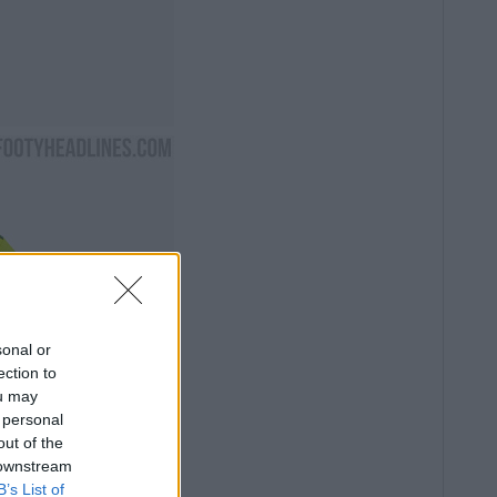
sonal or
ection to
ou may
 personal
out of the
 downstream
B’s List of