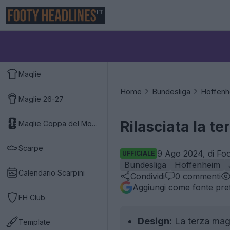
IT
Maglie
Home
Bundesliga
Hoffenh
Maglie 26-27
Rilasciata la t
Maglie Coppa del Mondo 2026
Scarpe
9 Ago 2024, di Foo
UFFICIALE
Bundesliga
Hoffenheim
Calendario Scarpini
Condividi
0
commenti
Aggiungi come fonte pref
FH Club
Design:
La terza magl
Template