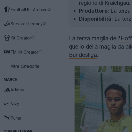
regione di Kraichgau.
Football Kit Archive
Produttore:
La terza 
Disponibilità:
La terz
Sneaker Legacy
La terza maglia dell'
Hof
Kit Creator
quello della maglia da a
FM Kit Creator
Bundesliga
.
Altre categorie
MARCHI
Adidas
Nike
Puma
COMPETIZIONI