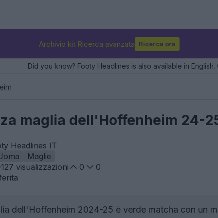
Archivio kit Ricerca avanzata
Ricerca ora
Did you know? Footy Headlines is also available in English. 
eim
erza maglia dell'Hoffenheim 24-2
ty Headlines IT
Joma
Maglie
127
visualizzazioni
0
0
erita
ia dell'Hoffenheim 2024-25 è verde matcha con un moti