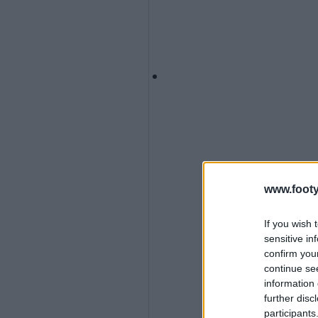
www.footy
If you wish 
sensitive in
confirm you
continue se
information 
further disc
participants