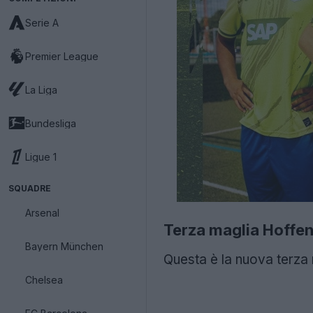
Serie A
Premier League
La Liga
Bundesliga
Ligue 1
SQUADRE
Arsenal
Terza maglia Hoffe
Bayern München
Questa è la nuova terza 
Chelsea