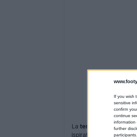
www.footy
If you wish 
sensitive in
confirm you
continue se
information 
La
terza maglia
dell'
Err
further disc
ispirato al profilo del so
participants