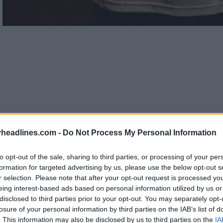
headlines.com -
Do Not Process My Personal Information
to opt-out of the sale, sharing to third parties, or processing of your per
formation for targeted advertising by us, please use the below opt-out s
r selection. Please note that after your opt-out request is processed y
eing interest-based ads based on personal information utilized by us or
disclosed to third parties prior to your opt-out. You may separately opt-
ea
Sheffield United FC 2024-25
è prevalentement
losure of your personal information by third parties on the IAB’s list of
ffitto della Lantern Tower all'interno della Cattedrale 
. This information may also be disclosed by us to third parties on the
IA