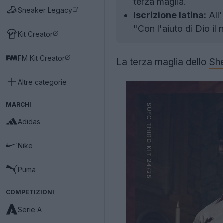
terza maglia.
Sneaker Legacy
Iscrizione latina:
All'
"Con l'aiuto di Dio il
Kit Creator
FM Kit Creator
La terza maglia dello
She
Altre categorie
MARCHI
Adidas
Nike
Puma
COMPETIZIONI
Serie A