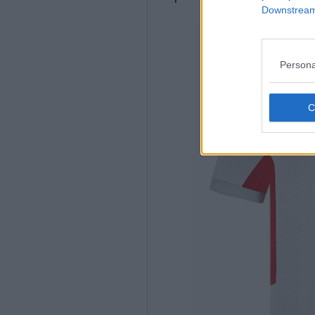
Downstream 
Persona