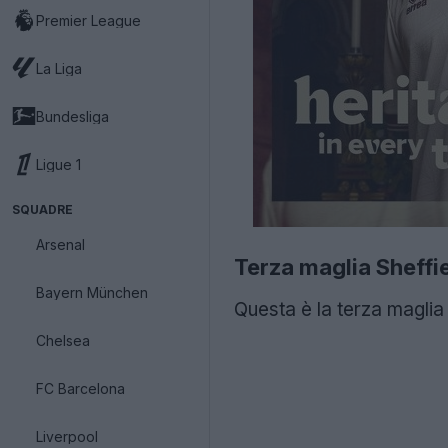
Premier League
La Liga
Bundesliga
Ligue 1
SQUADRE
Arsenal
Terza maglia Sheffi
Bayern München
Questa è la terza maglia 
Chelsea
FC Barcelona
Liverpool