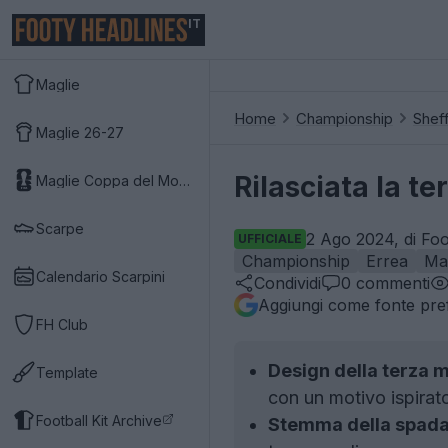
IT
Maglie
Home
Championship
Sheff
Maglie 26-27
Rilasciata la t
Maglie Coppa del Mondo 2026
Scarpe
2 Ago 2024, di Foo
UFFICIALE
Championship
Errea
Ma
Calendario Scarpini
Condividi
0
commenti
Aggiungi come fonte pref
FH Club
Design della terza m
Template
con un motivo ispirato
Football Kit Archive
Stemma della spada