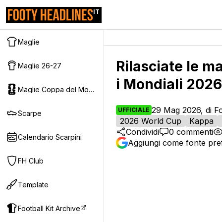
IT
Maglie
Rilasciate le ma
Maglie 26-27
i Mondiali 2026
Maglie Coppa del Mondo 2026
29 Mag 2026, di F
UFFICIALE
Scarpe
2026 World Cup
Kappa
Condividi
0
commenti
Calendario Scarpini
Aggiungi come fonte pref
FH Club
Template
Football Kit Archive