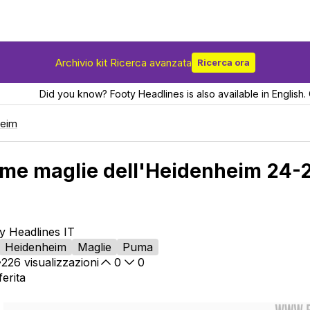
Archivio kit Ricerca avanzata
Ricerca ora
Did you know? Footy Headlines is also available in English. 
heim
rime maglie dell'Heidenheim 24-25
ty Headlines IT
Heidenheim
Maglie
Puma
226
visualizzazioni
0
0
erita