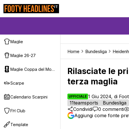
IT
Maglie
Home
Bundesliga
Heiden
Maglie 26-27
Rilasciate le p
Maglie Coppa del Mondo 2026
terza maglia
Scarpe
1 Giu 2024, di Foo
UFFICIALE
Calendario Scarpini
11teamsports
Bundesliga
Condividi
0
commenti
FH Club
Aggiungi come fonte pref
Template