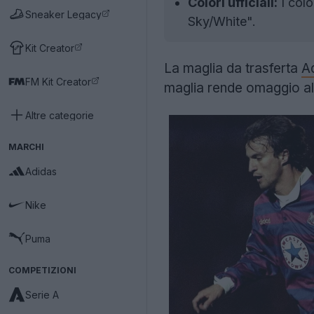
Colori ufficiali:
I colo
Sneaker Legacy
Sky/White".
Kit Creator
La maglia da trasferta
A
FM Kit Creator
maglia rende omaggio a
Altre categorie
MARCHI
Adidas
Nike
Puma
COMPETIZIONI
Serie A