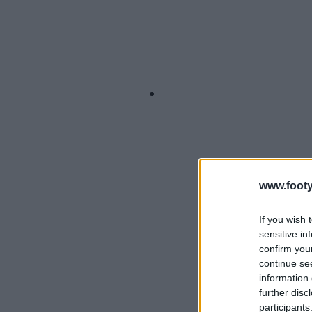
www.footy
If you wish 
sensitive in
confirm you
continue se
information 
further disc
participants