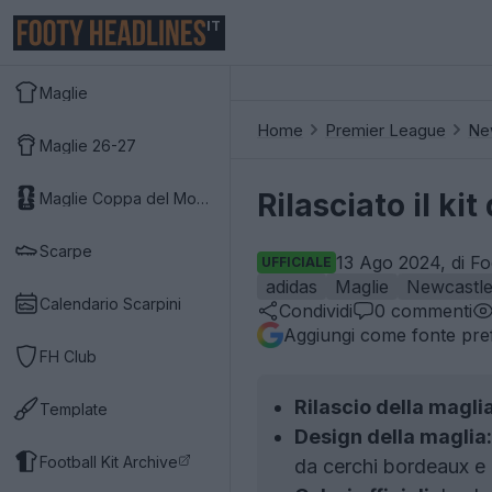
IT
Maglie
Home
Premier League
Ne
Maglie 26-27
Rilasciato il k
Maglie Coppa del Mondo 2026
Scarpe
13 Ago 2024, di Fo
UFFICIALE
adidas
Maglie
Newcastle
Calendario Scarpini
Condividi
0
commenti
Aggiungi come fonte pref
FH Club
Rilascio della maglia
Template
Design della maglia:
Football Kit Archive
da cerchi bordeaux e b