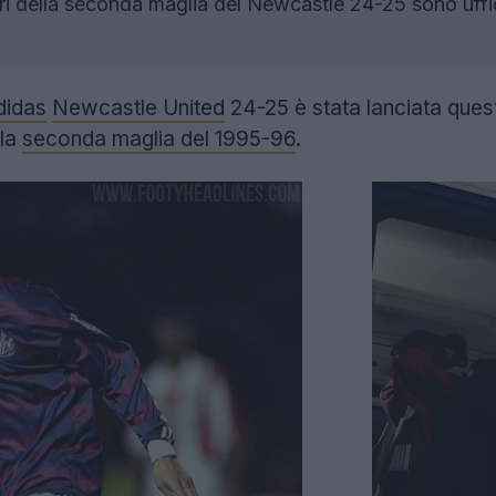
ri della seconda maglia del Newcastle 24-25 sono uf
didas
Newcastle United
24-25 è stata lanciata ques
lla
seconda maglia del 1995-96
.