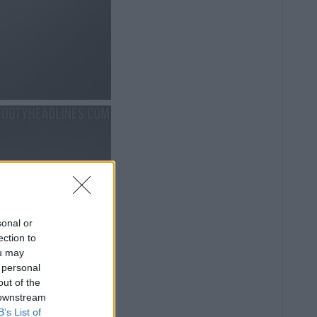
sonal or
ection to
ou may
 personal
out of the
 downstream
B’s List of