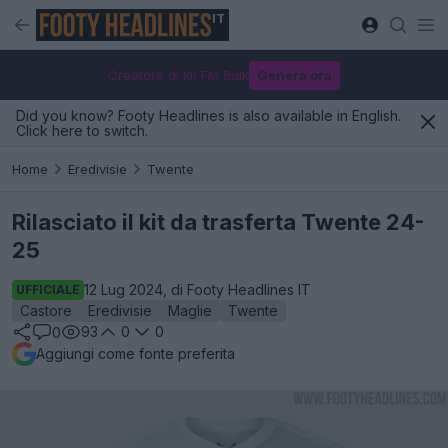
IT
Creatore di kit FM Bulk
Genera ora
Did you know? Footy Headlines is also available in English.
Click here to switch.
Home
Eredivisie
Twente
Rilasciato il kit da trasferta Twente 24-
25
12 Lug 2024, di Footy Headlines IT
UFFICIALE
Castore
Eredivisie
Maglie
Twente
93
0
0
0
Aggiungi come fonte preferita