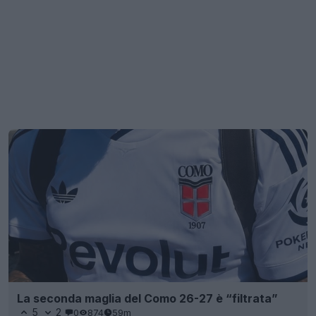
La seconda maglia del Como 26-27 è “filtrata”
5
2
0
874
59m