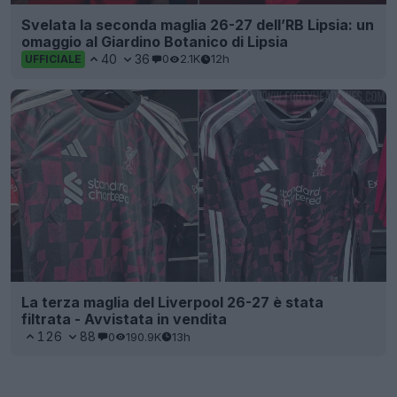
Svelata la seconda maglia 26-27 dell’RB Lipsia: un
omaggio al Giardino Botanico di Lipsia
40
36
0
2.1K
12h
UFFICIALE
La terza maglia del Liverpool 26-27 è stata
filtrata - Avvistata in vendita
126
88
0
190.9K
13h