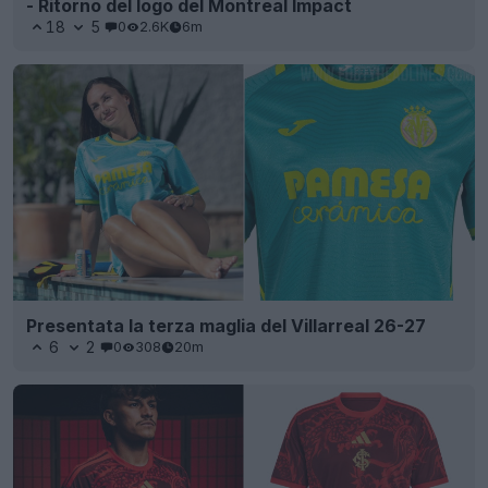
- Ritorno del logo del Montreal Impact
18
5
0
2.6K
6m
Presentata la terza maglia del Villarreal 26-27
6
2
0
308
20m