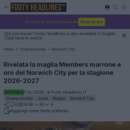
IT
Archivio kit Ricerca avanzata
Ricerca ora
Did you know? Footy Headlines is also available in English.
Click here to switch.
Home
Championship
Norwich City
Rivelata la maglia Members marrone e
oro del Norwich City per la stagione
2026-2027
1 Giu 2026, di Footy Headlines IT
UFFICIALE
Championship
Joma
Maglie
Norwich City
14.5K
36
6
0
Aggiungi come fonte preferita