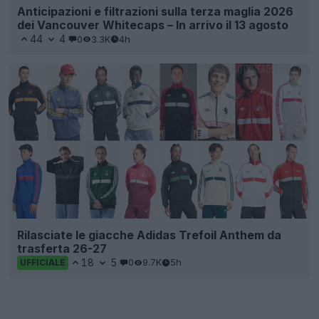
Anticipazioni e filtrazioni sulla terza maglia 2026
dei Vancouver Whitecaps – In arrivo il 13 agosto
44
4
0
3.3K
4h
Rilasciate le giacche Adidas Trefoil Anthem da
trasferta 26-27
18
5
0
9.7K
5h
UFFICIALE