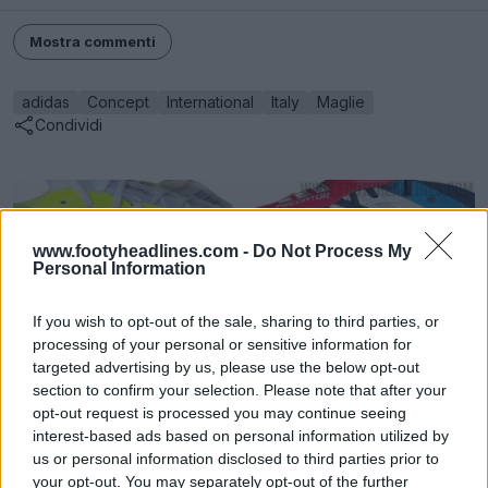
Mostra commenti
adidas
Concept
International
Italy
Maglie
Condividi
www.footyheadlines.com -
Do Not Process My
Personal Information
If you wish to opt-out of the sale, sharing to third parties, or
processing of your personal or sensitive information for
targeted advertising by us, please use the below opt-out
section to confirm your selection. Please note that after your
opt-out request is processed you may continue seeing
interest-based ads based on personal information utilized by
Calendario delle scarpe da calcio
us or personal information disclosed to third parties prior to
Footy Headlines
UFFICIALE
your opt-out. You may separately opt-out of the further