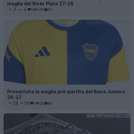
maglia del River Plate 27-28
7
4
0
1.6K
5h
Presentata la maglia pre-partita del Boca Juniors
26-27
29
34
0
5K
6h