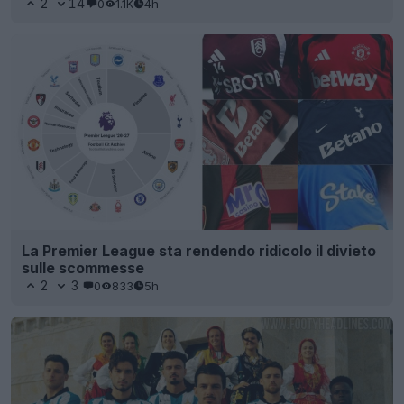
2
14
0
1.1K
4h
La Premier League sta rendendo ridicolo il divieto
sulle scommesse
2
3
0
833
5h