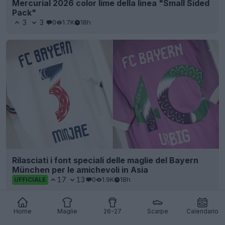
Mercurial 2026 color lime della linea "Small Sided
Pack"
3
3
0
1.7K
18h
Rilasciati i font speciali delle maglie del Bayern
München per le amichevoli in Asia
17
13
0
1.9K
18h
UFFICIALE
Home
Maglie
26-27
Scarpe
Calendario