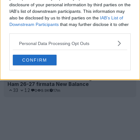
disclosure of your personal information by third parties on the
IAB’s list of downstream participants. This information may
also be disclosed by us to third parties on the
IAB’s List of
Downstream Participants
that may further disclose it to other
third parties.
Personal Data Processing Opt Outs
CONFIRM
Addio Umbro: filtrata la terza maglia del West
Ham 26-27 firmata New Balance
33
12
0
9.9K
17m