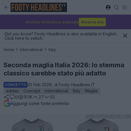
IT
Archivio kit Ricerca avanzata
Ricerca ora
Did you know? Footy Headlines is also available in English.
Click here to switch.
Home
International
Italy
Seconda maglia Italia 2026: lo stemma
classico sarebbe stato più adatto
25 Feb 2026, di Footy Headlines IT
CONCETTO
adidas
Concept
International
Italy
Maglie
10.1K
27
55
0
Aggiungi come fonte preferita