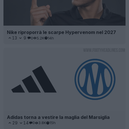
Nike riproporrà le scarpe Hypervenom nel 2027
13
9
0
5.2K
14h
Adidas torna a vestire la maglia del Marsiglia
29
14
0
3.8K
15h