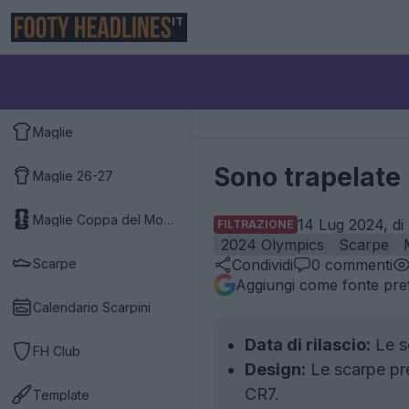
IT
Maglie
Sono trapelate 
Maglie 26-27
Maglie Coppa del Mondo 2026
14 Lug 2024, di
FILTRAZIONE
2024 Olympics
Scarpe
Scarpe
Condividi
0
commenti
Aggiungi come fonte pref
Calendario Scarpini
Data di rilascio:
Le sc
FH Club
Design:
Le scarpe pre
CR7.
Template