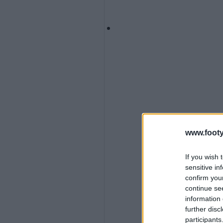
www.footy
If you wish 
sensitive in
confirm you
continue se
information 
further disc
participants