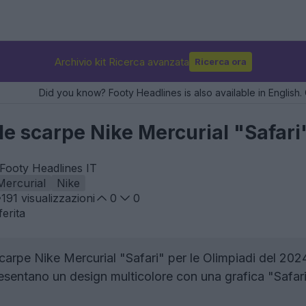
Archivio kit Ricerca avanzata
Ricerca ora
Did you know? Footy Headlines is also available in English. 
le scarpe Nike Mercurial "Safari
 Footy Headlines IT
Mercurial
Nike
191
visualizzazioni
0
0
erita
arpe Nike Mercurial "Safari" per le Olimpiadi del 2024
sentano un design multicolore con una grafica "Safari" 