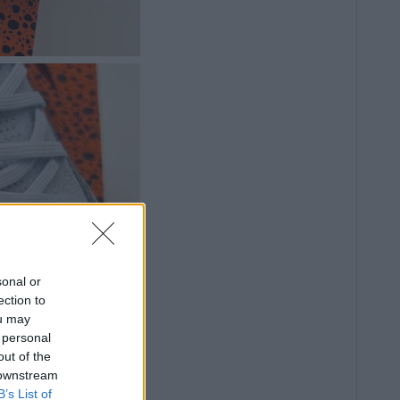
sonal or
ection to
ou may
 personal
out of the
 downstream
B’s List of