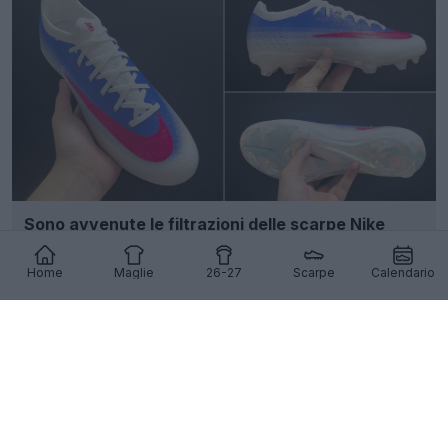
Sono avvenute le filtrazioni delle scarpe Nike
Mercurial Vapor 17 nei colori bianco/blu/rosa
5
11
0
1K
1g
Home
Maglie
26-27
Scarpe
Calendario