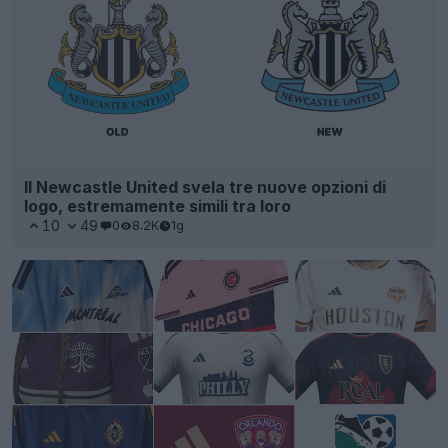
Il Newcastle United svela tre nuove opzioni di
logo, estremamente simili tra loro
10
49
0
8.2K
1g