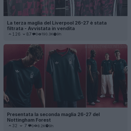
La terza maglia del Liverpool 26-27 è stata
filtrata - Avvistata in vendita
126
87
0
190.3K
9h
Presentata la seconda maglia 26-27 del
Nottingham Forest
32
7
0
8.2K
9h