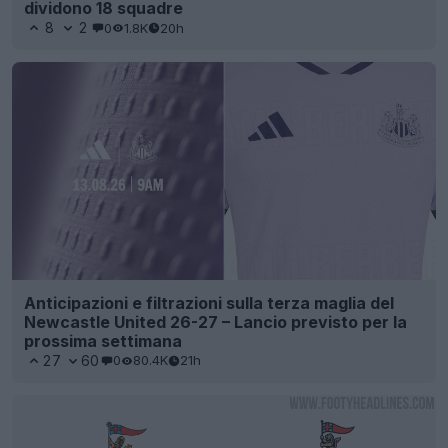
dividono 18 squadre
8
2
0
1.8K
20h
Anticipazioni e filtrazioni sulla terza maglia del
Newcastle United 26-27 – Lancio previsto per la
prossima settimana
27
60
0
80.4K
21h