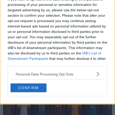
processing of your personal or sensitive information for
Prodotto da Umbro. Qual è il tuo giudizio sulla prima
targeted advertising by us, please use the below opt-out
maglia dello Sport Club do Recife? Commenta qui sotto.
section to confirm your selection. Please note that after your
opt-out request is processed you may continue seeing
interest-based ads based on personal information utilized by
Mostra commenti
us or personal information disclosed to third parties prior to
your opt-out. You may separately opt-out of the further
disclosure of your personal information by third parties on the
Brasileirão
Maglie
Sport Recife
Umbro
IAB’s list of downstream participants. This information may
Condividi
also be disclosed by us to third parties on the
IAB’s List of
Downstream Participants
that may further disclose it to other
third parties.
Personal Data Processing Opt Outs
CONFIRM