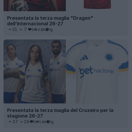
Presentata la terza maglia "Dragon"
dell’Internacional 26-27
31
7
0
3.8K
1g
Presentata la terza maglia del Cruzeiro per la
stagione 26-27
27
18
0
1.4K
1g