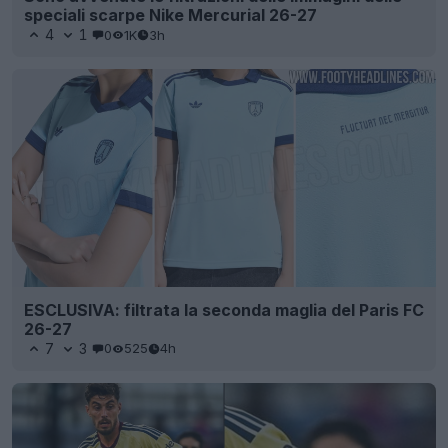
speciali scarpe Nike Mercurial 26-27
4
1
0
1K
3h
ESCLUSIVA: filtrata la seconda maglia del Paris FC
26-27
7
3
0
525
4h