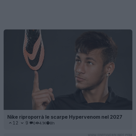
Nike riproporrà le scarpe Hypervenom nel 2027
12
9
0
4.1K
8h