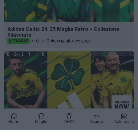
Adidas Celtic 24-25 Maglia Retro + Collezione
Rilasciata
0
0
0
186
3 Ott 2024
UFFICIALE
Home
Maglie
26-27
Scarpe
Calendario
Rilasciata la maglia da trasferta del Celtic 24-25
0
0
0
215
22 Lug 2024
UFFICIALE