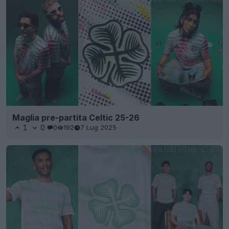
Maglia pre-partita Celtic 25-26
1
0
0
192
7 Lug 2025