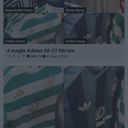
4 maglie Adidas 26-27 filtrate
5
1
0
1.7K
31 Gen 2026