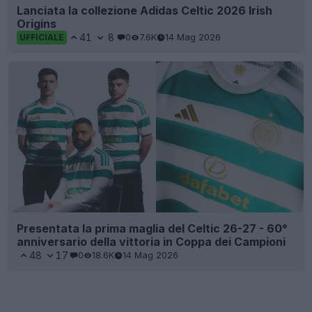
Lanciata la collezione Adidas Celtic 2026 Irish
Origins
41
8
0
7.6K
14 Mag 2026
UFFICIALE
Presentata la prima maglia del Celtic 26-27 - 60°
anniversario della vittoria in Coppa dei Campioni
48
17
0
18.6K
14 Mag 2026