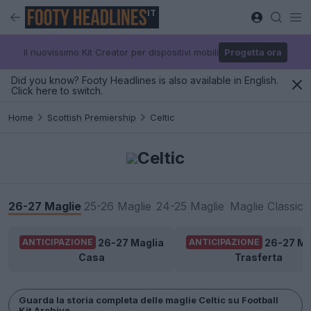
IT
Il nuovissimo Kit Creator per dispositivi mobili
Progetta ora
Did you know? Footy Headlines is also available in English.
Click here to switch.
Home
Scottish Premiership
Celtic
Celtic
26-27 Maglie
25-26 Maglie
24-25 Maglie
Maglie Classic
26-27 Maglia
26-27 Ma
ANTICIPAZIONE
ANTICIPAZIONE
Casa
Trasferta
Guarda la storia completa delle maglie Celtic su Football
Kit Archive