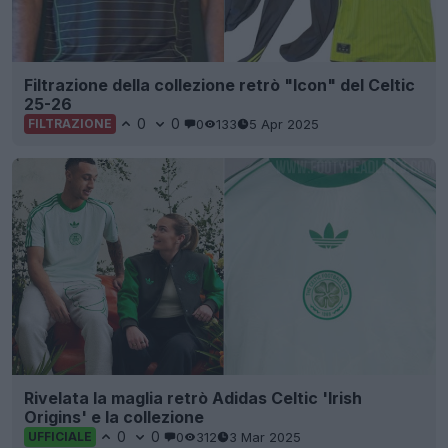
Filtrazione della collezione retrò "Icon" del Celtic
25-26
0
0
0
133
5 Apr 2025
FILTRAZIONE
Rivelata la maglia retrò Adidas Celtic 'Irish
Origins' e la collezione
0
0
0
312
3 Mar 2025
UFFICIALE