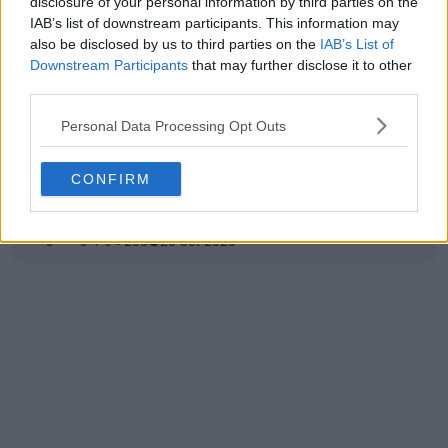
disclosure of your personal information by third parties on the
IAB’s list of downstream participants. This information may
also be disclosed by us to third parties on the
IAB’s List of
Downstream Participants
that may further disclose it to other
third parties.
Personal Data Processing Opt Outs
CONFIRM
Il Celtic indossa maglie autentiche a maniche
corte e repliche a maniche lunghe
0
0
0
208
25 Set 2025