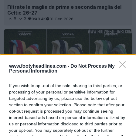
Filtrate le maglie da prima e seconda maglia del
Celtic 26-27
6
3
0
8.4K
31 Gen 2026
www.footyheadlines.com -
Do Not Process My
Personal Information
If you wish to opt-out of the sale, sharing to third parties, or
processing of your personal or sensitive information for
targeted advertising by us, please use the below opt-out
Adidas 2025 Spezial Newcastle, Aston Villa &
section to confirm your selection. Please note that after your
Celtic Collezioni filtrate - In arrivo il 16 ottobre
opt-out request is processed you may continue seeing
2
0
0
507
13 Ott 2025
interest-based ads based on personal information utilized by
us or personal information disclosed to third parties prior to
your opt-out. You may separately opt-out of the further